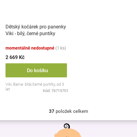
Dětský kočárek pro panenky
Viki - bílý, černé puntíky
momentálně nedostupné
(1 ks)
2 669 Kč
Do košíku
Viki, Barva: bílá/černé puntíky, od 3
let
Kód:
76715701
37
položek celkem
O
v
Z
l
á
á
p
d