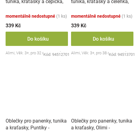
tunika, kraťasky a čepička,
tunika, kraťasky a čelenka,
zelená/šedá
zelená/šedá
momentálně nedostupné
(1 ks)
momentálně nedostupné
(1 ks)
339 Kč
339 Kč
Do košíku
Do košíku
Alimi, Věk: 3+, pro 32 cm panenku.
Alimi, Věk: 3+, pro 38 cm panenku.
Kód:
94512701
Kód:
94513701
Oblečky pro panenky, tunika
Oblečky pro panenky, tunika
a kraťasky, Puntíky -
a kraťasky, Olimi -
ecru/zelená
vícebarevná