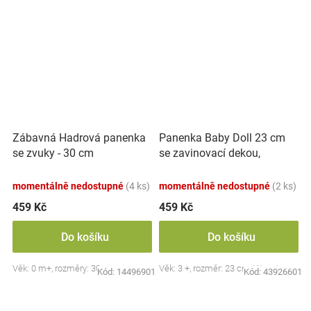
Panenka Baby Doll 23 cm
Zábavná Hadrová panenka
se zavinovací dekou,
se zvuky - 30 cm
šedá/růžová
momentálně nedostupné
(4 ks)
momentálně nedostupné
(2 ks)
459 Kč
459 Kč
Do košíku
Do košíku
Věk: 0 m+, rozměry: 30 cm
Věk: 3 +, rozměr: 23 cm, Woopie
Kód:
14496901
Kód:
43926601