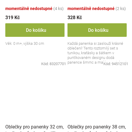
zelená/smetanová
momentálně nedostupné
(4 ks)
momentálně nedostupné
(2 ks)
319 Kč
328 Kč
Do košíku
Do košíku
Věk: 0 m+, výška 30 cm
Každá panenka si zaslouží krásné
oblečení! Tento roztomilý set s
tunikou, kraťásky a šátkem v
puntíkovaném designu dodá
panence šmrnc a malé maminky si
Kód:
83207701
Kód:
94512101
s ním užijí ještě více...
Oblečky pro panenky 32 cm,
Oblečky pro panenky 38 cm,