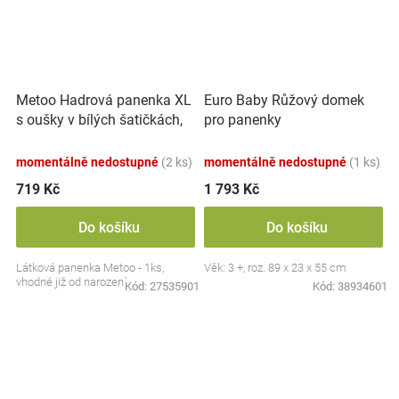
Metoo Hadrová panenka XL
Euro Baby Růžový domek
s oušky v bílých šatičkách,
pro panenky
70cm
momentálně nedostupné
(2 ks)
momentálně nedostupné
(1 ks)
719 Kč
1 793 Kč
Do košíku
Do košíku
Látková panenka Metoo - 1ks,
Věk: 3 +, roz. 89 x 23 x 55 cm
vhodné již od narození
Kód:
27535901
Kód:
38934601