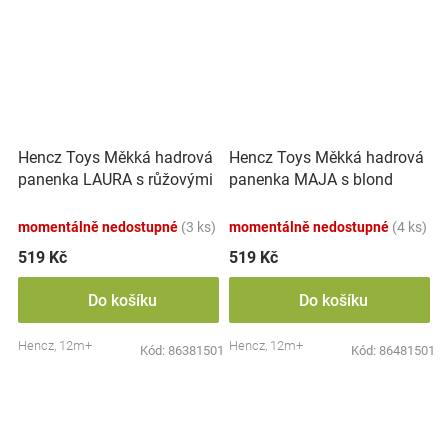
Hencz Toys Měkká hadrová
Hencz Toys Měkká hadrová
panenka LAURA s růžovými
panenka MAJA s blond
vlásky
vlásky
momentálně nedostupné
(3 ks)
momentálně nedostupné
(4 ks)
519 Kč
519 Kč
Do košíku
Do košíku
Hencz, 12m+
Hencz, 12m+
Kód:
86381501
Kód:
86481501