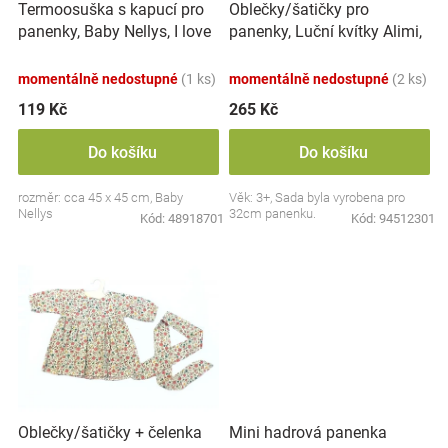
Termoosuška s kapucí pro
Oblečky/šatičky pro
d
Značky
panenky, Baby Nellys, I love
panenky, Luční kvítky Alimi,
u
Boy, 45x45cm, bílá/modrá
bílé
k
Blog
momentálně nedostupné
(1 ks)
momentálně nedostupné
(2 ks)
t
ů
119 Kč
265 Kč
Hračkářství
Do košíku
Do košíku
Přihlášení
rozměr: cca 45 x 45 cm, Baby
Věk: 3+, Sada byla vyrobena pro
Nellys
32cm panenku.
Kód:
48918701
Kód:
94512301
Oblečky/šatičky + čelenka
Mini hadrová panenka