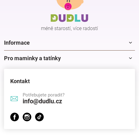
a
a
c
t
í
í
p
méně starostí, více radostí
r
v
k
Informace
y
v
Pro maminky a tatínky
ý
p
i
s
Kontakt
u
Potřebujete poradit?
info@dudlu.cz