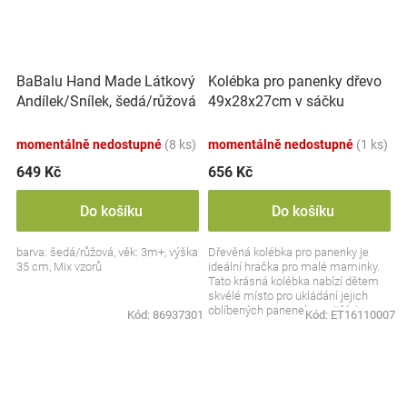
BaBalu Hand Made Látkový
Kolébka pro panenky dřevo
Andílek/Snílek, šedá/růžová
49x28x27cm v sáčku
momentálně nedostupné
(8 ks)
momentálně nedostupné
(1 ks)
649 Kč
656 Kč
Do košíku
Do košíku
barva: šedá/růžová, věk: 3m+, výška
Dřevěná kolébka pro panenky je
35 cm, Mix vzorů
ideální hračka pro malé maminky.
Tato krásná kolébka nabízí dětem
skvélé místo pro ukládání jejich
oblíbených panenek a zajišťuje
Kód:
86937301
Kód:
ET16110007
hodiny zábavy...