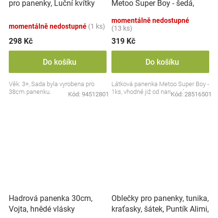
pro panenky, Luční kvítky
Metoo Super Boy - šedá,
Alimi, smetanové/zelené
22cm
momentálně nedostupné
momentálně nedostupné
(1 ks)
(13 ks)
298 Kč
319 Kč
Do košíku
Do košíku
Věk: 3+, Sada byla vyrobena pro
Látková panenka Metoo Super Boy -
38cm panenku.
1ks, vhodné již od narození
Kód:
94512801
Kód:
28516501
Oblečky pro panenky, tunika,
Hadrová panenka 30cm,
kraťasky, šátek, Puntík Alimi,
Vojta, hnědé vlásky