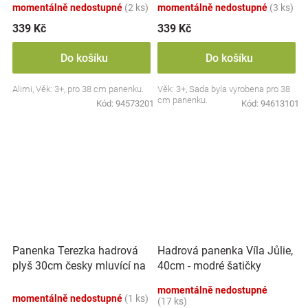
momentálně nedostupné
(2 ks)
momentálně nedostupné
(3 ks)
339 Kč
339 Kč
Do košíku
Do košíku
Alimi, Věk: 3+, pro 38 cm panenku.
Věk: 3+, Sada byla vyrobena pro 38
cm panenku.
Kód:
94573201
Kód:
94613101
Panenka Terezka hadrová
Hadrová panenka Víla Jůlie,
plyš 30cm česky mluvící na
40cm - modré šatičky
kartě
momentálně nedostupné
momentálně nedostupné
(1 ks)
(17 ks)