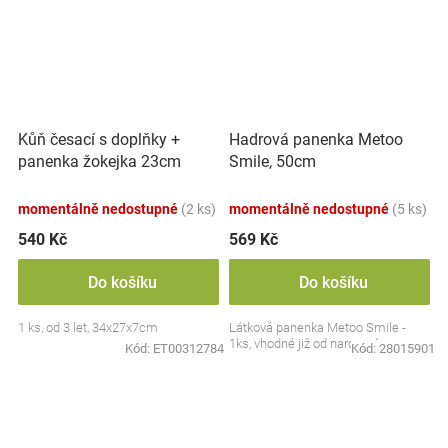
Kůň česací s doplňky +
Hadrová panenka Metoo
panenka žokejka 23cm
Smile, 50cm
plast v krabici 34x27x7cm
momentálně nedostupné
(2 ks)
momentálně nedostupné
(5 ks)
540 Kč
569 Kč
Do košíku
Do košíku
1 ks, od 3 let, 34x27x7cm
Látková panenka Metoo Smile -
1ks, vhodné již od narození
Kód:
ET00312784
Kód:
28015901