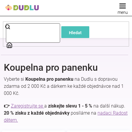
Přejít
na
obsah
Dětské
Hledat
a
kojenecké
Koupelna pro panenku
oblečení
Vyberte si
Koupelna pro panenku
na Dudlu s dopravou
Pokojíček
zdarma od 2 000 Kč a dárkem ke každé objednávce nad 1
000 Kč.
a
👉
Zaregistrujte se
a
získejte slevu 1 - 5 %
na další nákup.
20 % zisku z každé objednávky
posíláme na
nadaci Radost
kojenecká
dětem.
výbava