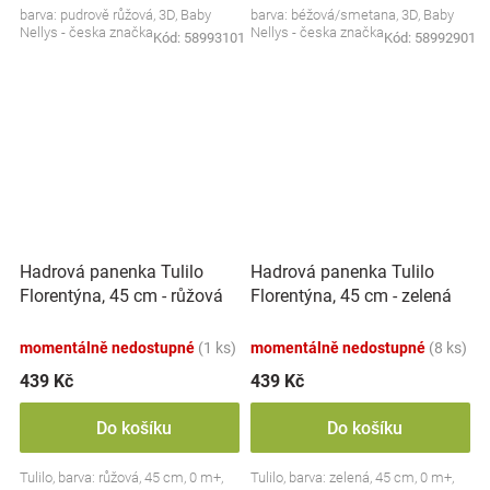
barva: pudrově růžová, 3D, Baby
barva: béžová/smetana, 3D, Baby
Nellys - česka značka
Nellys - česka značka
Kód:
58993101
Kód:
58992901
Hadrová panenka Tulilo
Hadrová panenka Tulilo
Florentýna, 45 cm - růžová
Florentýna, 45 cm - zelená
momentálně nedostupné
(1 ks)
momentálně nedostupné
(8 ks)
439 Kč
439 Kč
Do košíku
Do košíku
Tulilo, barva: růžová, 45 cm, 0 m+,
Tulilo, barva: zelená, 45 cm, 0 m+,