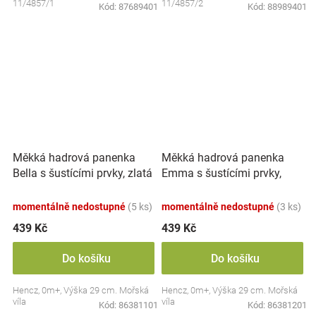
11/4857/1
11/4857/2
Kód:
87689401
Kód:
88989401
Měkká hadrová panenka
Měkká hadrová panenka
Emma s šustícími prvky,
Bella s šustícími prvky, zlatá
modrá
momentálně nedostupné
(5 ks)
momentálně nedostupné
(3 ks)
439 Kč
439 Kč
Do košíku
Do košíku
Hencz, 0m+, Výška 29 cm. Mořská
Hencz, 0m+, Výška 29 cm. Mořská
víla
víla
Kód:
86381101
Kód:
86381201