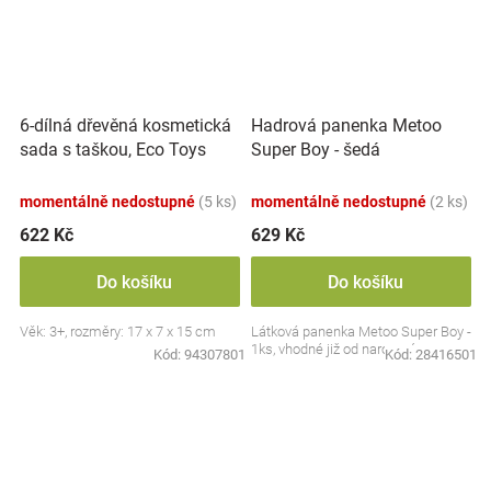
6-dílná dřevěná kosmetická
Hadrová panenka Metoo
sada s taškou, Eco Toys
Super Boy - šedá
momentálně nedostupné
(5 ks)
momentálně nedostupné
(2 ks)
622 Kč
629 Kč
Do košíku
Do košíku
Věk: 3+, rozměry: 17 x 7 x 15 cm
Látková panenka Metoo Super Boy -
1ks, vhodné již od narození
Kód:
94307801
Kód:
28416501