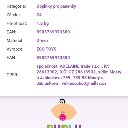
Kategorie
:
Doplňky pro panenky
Záruka
:
24
Hmotnost
:
1.2 kg
EAN
:
5903769973880
Materiál
:
Dřevo
Výrobce
:
ECO TOYS
EAN
:
5903769973880
společnosti ADELAINE trade s.r.o.., IČ:
28613902, DIČ: CZ 28613902, sídlo: Mosty
GPSR
:
u Jablunkova 799, 739 98 Mosty u
Jablunkova | velkoobchod@nellys.cz
Z
á
p
a
t