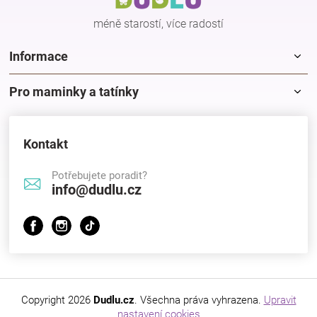
í
méně starostí, více radostí
Informace
Pro maminky a tatínky
Kontakt
Potřebujete poradit?
info@dudlu.cz
Copyright 2026
Dudlu.cz
. Všechna práva vyhrazena.
Upravit
nastavení cookies