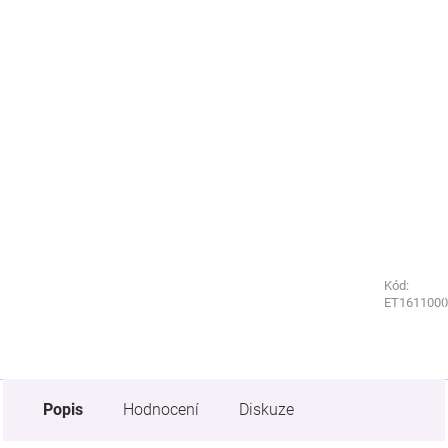
Kód:
Kód:
ET1611000
7671570
Popis
Hodnocení
Diskuze