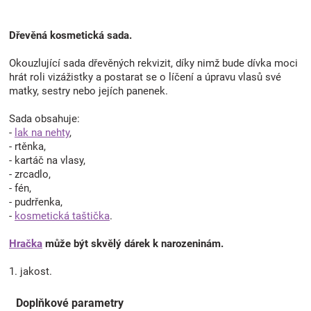
Dřevěná kosmetická sada.
Okouzlující sada dřevěných rekvizit, díky nimž bude dívka moci
hrát roli vizážistky a postarat se o líčení a úpravu vlasů své
matky, sestry nebo jejích panenek.
Sada obsahuje:
-
lak na nehty
,
- rtěnka,
- kartáč na vlasy,
- zrcadlo,
- fén,
- pudrřenka,
-
kosmetická taštička
.
Hračka
může být skvělý dárek k narozeninám.
1. jakost.
Doplňkové parametry