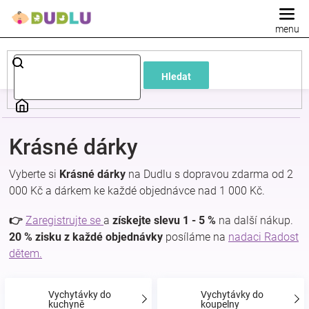
Přejít
na
obsah
Dětské
Hledat
a
kojenecké
Krásné dárky
oblečení
Vyberte si
Krásné dárky
na Dudlu s dopravou zdarma od 2
000 Kč a dárkem ke každé objednávce nad 1 000 Kč.
Pokojíček
👉
Zaregistrujte se
a
získejte slevu 1 - 5 %
na další nákup.
a
20 % zisku z každé objednávky
posíláme na
nadaci Radost
dětem.
kojenecká
Vychytávky do
Vychytávky do
kuchyně
koupelny
výbava