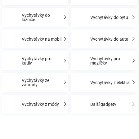
Vychytávky do
Hračky
Vychytávky do bytu
ložnice
a
Vychytávky na mobil
Vychytávky do auta
zábava
Vychytávky pro
Vychytávky pro
kutily
mazlíčky
pro
děti
Vychytávky ze
Vychytávky z elektra
zahrady
Těhotenské
Vychytávky z módy
Další gadgety
oblečení
Novinky