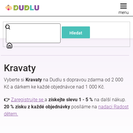
Přejít
na
obsah
Dětské
Hledat
a
kojenecké
Kravaty
oblečení
Vyberte si
Kravaty
na Dudlu s dopravou zdarma od 2 000
Pokojíček
Kč a dárkem ke každé objednávce nad 1 000 Kč.
👉
Zaregistrujte se
a
získejte slevu 1 - 5 %
na další nákup.
a
20 % zisku z každé objednávky
posíláme na
nadaci Radost
dětem.
kojenecká
výbava