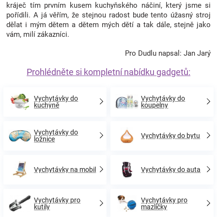
kráječ tím prvním kusem kuchyňského náčiní, který jsme si
pořídili. A já věřím, že stejnou radost bude tento úžasný stroj
dělat i mým dětem a dětem mých dětí a tak dále, stejně jako
vám, milí zákazníci.
Pro Dudlu napsal: Jan Jarý
Prohlédněte si kompletní nabídku gadgetů:
Vychytávky do
Vychytávky do
kuchyně
koupelny
Vychytávky do
Vychytávky do bytu
ložnice
Vychytávky na mobil
Vychytávky do auta
Vychytávky pro
Vychytávky pro
kutily
mazlíčky