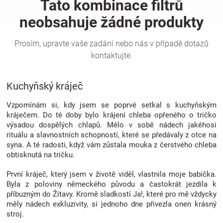
Hračky
a
zábava
Kuchyňský kráječ
pro
Vzpomínám si, kdy jsem se poprvé setkal s kuchyňským
kráječem. Do té doby bylo krájení chleba opřeného o tričko
výsadou dospělých chlapů. Mělo v sobě nádech jakéhosi
děti
rituálu a slavnostních schopností, které se předávaly z otce na
syna. A té radosti, když vám zůstala mouka z čerstvého chleba
obtisknutá na tričku.
Těhotenské
První kráječ, který jsem v životě viděl, vlastnila moje babička.
oblečení
Byla z poloviny německého původu a častokrát jezdila k
příbuzným do Žitavy. Kromě sladkostí Ja!, které pro mě vždycky
měly nádech exkluzivity, si jednoho dne přivezla onen krásný
Novinky
stroj.