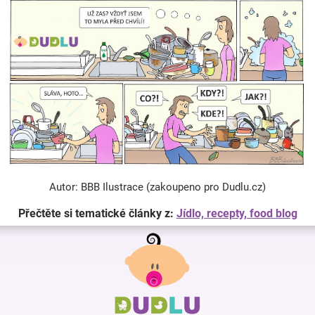
Autor: BBB Ilustrace (zakoupeno pro Dudlu.cz)
Přečtěte si tematické články z:
Jídlo, recepty, food blog
Z
á
p
a
t
í