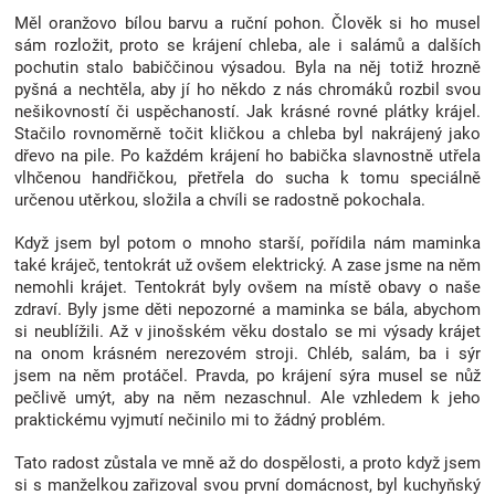
Měl oranžovo bílou barvu a ruční pohon. Člověk si ho musel
Značky
sám rozložit, proto se krájení chleba, ale i salámů a dalších
pochutin stalo babiččinou výsadou. Byla na něj totiž hrozně
Blog
pyšná a nechtěla, aby jí ho někdo z nás chromáků rozbil svou
nešikovností či uspěchaností. Jak krásné rovné plátky krájel.
Stačilo rovnoměrně točit kličkou a chleba byl nakrájený jako
Hračkářství
dřevo na pile. Po každém krájení ho babička slavnostně utřela
vlhčenou handřičkou, přetřela do sucha k tomu speciálně
Přihlášení
určenou utěrkou, složila a chvíli se radostně pokochala.
Když jsem byl potom o mnoho starší, pořídila nám maminka
také kráječ, tentokrát už ovšem elektrický. A zase jsme na něm
nemohli krájet. Tentokrát byly ovšem na místě obavy o naše
zdraví. Byly jsme děti nepozorné a maminka se bála, abychom
si neublížili. Až v jinošském věku dostalo se mi výsady krájet
na onom krásném nerezovém stroji. Chléb, salám, ba i sýr
jsem na něm protáčel. Pravda, po krájení sýra musel se nůž
pečlivě umýt, aby na něm nezaschnul. Ale vzhledem k jeho
praktickému vyjmutí nečinilo mi to žádný problém.
Tato radost zůstala ve mně až do dospělosti, a proto když jsem
si s manželkou zařizoval svou první domácnost, byl kuchyňský