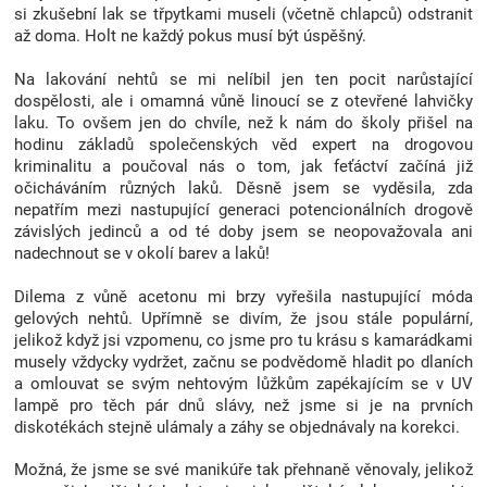
si zkušební lak se třpytkami museli (včetně chlapců) odstranit
až doma. Holt ne každý pokus musí být úspěšný.
Na lakování nehtů se mi nelíbil jen ten pocit narůstající
dospělosti, ale i omamná vůně linoucí se z otevřené lahvičky
laku. To ovšem jen do chvíle, než k nám do školy přišel na
hodinu základů společenských věd expert na drogovou
kriminalitu a poučoval nás o tom, jak feťáctví začíná již
očicháváním různých laků. Děsně jsem se vyděsila, zda
nepatřím mezi nastupující generaci potencionálních drogově
závislých jedinců a od té doby jsem se neopovažovala ani
nadechnout se v okolí barev a laků!
Dilema z vůně acetonu mi brzy vyřešila nastupující móda
gelových nehtů. Upřímně se divím, že jsou stále populární,
jelikož když jsi vzpomenu, co jsme pro tu krásu s kamarádkami
musely vždycky vydržet, začnu se podvědomě hladit po dlaních
a omlouvat se svým nehtovým lůžkům zapékajícím se v UV
lampě pro těch pár dnů slávy, než jsme si je na prvních
diskotékách stejně ulámaly a záhy se objednávaly na korekci.
Možná, že jsme se své manikúře tak přehnaně věnovaly, jelikož