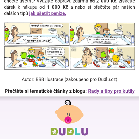
chcete ušetřit? Využijte dopravu zdarma
od 2 000 Kč
, získejte
dárek k nákupu od
1 000 Kč
a nebo si přečtěte pár našich
dalších tipů
jak ušetřit peníze.
Autor: BBB Ilustrace (zakoupeno pro Dudlu.cz)
Přečtěte si tematické články z blogu:
Rady a tipy pro kutily
Z
á
p
a
t
í