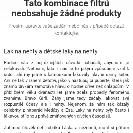
Hračky
a
zábava
Lak na nehty a dětské laky na nehty
pro
Rodiče nás z nejrůznějších důvodů nabádali, abychom je
nelakovali. Netuším, kdo z nás si to jakým způsobem vzal k
srdci, ale my jsme s kámoškami lakovaly hlavně samy sebe.
děti
Ani ne tak v raném dětství, jako v nastupující pubertě, která jak
známo dívkám zamotává hlavu o hodně dříve než chlapcům. V
přibližném věku dvanácti let jsme zcela propadly fenoménu
Těhotenské
zvanému Bravo Girl!. Záhy jsme tedy začaly lakovat své
rozpustilé účesy, ale i nehty. Nejenom, že nám tak kázaly
oblečení
celebrity z hitparád Medúzy a Esa. Laky na nehty byly často i
lákavou přílohou právě zmiňovaných dívčích časopisů.
Novinky
Zatímco člověk četl rubriku Láska a něžnosti, mohl si přitom