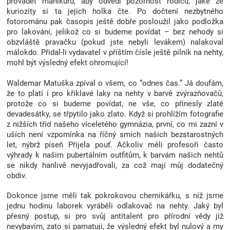
provádět manikúru, aby odvedl pozornost rodičů, jaké že
Značky
kuriozity si ta jejich holka čte. Po dočtení nezbytného
fotorománu pak časopis ještě dobře posloužil jako podložka
pro lakování, jelikož co si budeme povídat – bez nehody si
Blog
obzvláště pravačku (pokud jste nebyli levákem) nalakoval
málokdo. Přidal-li vydavatel v příštím čísle ještě pilník na nehty,
mohl být výsledný efekt ohromující!
Hračkářství
Waldemar Matuška zpíval o všem, co “odnes čas.” Já doufám,
Přihlášení
že to platí i pro křiklavé laky na nehty v barvě zvýrazňovačů,
protože co si budeme povídat, ne vše, co přinesly zlaté
devadesátky, se třpytilo jako zlato. Když si prohlížím fotografie
z nižších tříd našeho víceletého gymnázia, první, co mi zazní v
uších není vzpomínka na říčný smích našich bezstarostných
let, nýbrž píseň Přijela pouť. Ačkoliv měli profesoři často
výhrady k našim pubertálním outfitům, k barvám našich nehtů
se nikdy hanlivě nevyjadřovali, za což mají můj dodatečný
obdiv.
Dokonce jsme měli tak pokrokovou chemikářku, s níž jsme
jednu hodinu laborek vyráběli odlakovač na nehty. Jaký byl
přesný postup, si pro svůj antitalent pro přírodní vědy již
nevybavím, zato si pamatuji, že výsledný efekt byl nulový a my