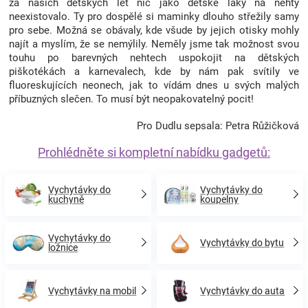
za našich dětských let nic jako dětské laky na nehty
neexistovalo. Ty pro dospělé si maminky dlouho střežily samy
pro sebe. Možná se obávaly, kde všude by jejich otisky mohly
najít a myslím, že se nemýlily. Neměly jsme tak možnost svou
touhu po barevných nehtech uspokojit na dětských
piškotékách a karnevalech, kde by nám pak svítily ve
fluoreskujících neonech, jak to vídám dnes u svých malých
příbuzných slečen. To musí být neopakovatelný pocit!
Pro Dudlu sepsala: Petra Růžičková
Prohlédněte si kompletní nabídku gadgetů:
Vychytávky do
Vychytávky do
kuchyně
koupelny
Vychytávky do
Vychytávky do bytu
ložnice
Vychytávky na mobil
Vychytávky do auta