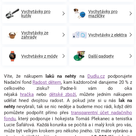
Vychytávky pro
Vychytávky pro
kutily
mazlíčky
Vychytávky ze
Vychytávky z elektra
zahrady
Vychytávky z módy
Další gadgety
Víte, že nákupem
laků na nehty
na
Dudlu.cz
podporujete
Nadační fond
Radost dětem
, kam každoročně darujeme 20 % z
celkového zisku? Padne-li vám do oka
nějaká
hračka
nebo
dětské zboží
, můžete jedním nákupem
udělat hned dvojitou radost. A pokud jste si u nás
lak na
nehty
nevybrali, tak se nic neděje a budeme moc rádi, když děti
pomůžete podpořit přímo přes
transparentní účet nadačního
fondu
, který podporuje i hokejista Tomáš Plekanec a tenistka
Lucie Šafářová. Každá korunka se počítá a i malý krok pro vás,
může být velkým krokem pro někoho jiného. Už máte vybráno a