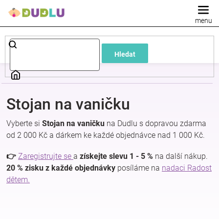
Přejít
na
obsah
Dětské
Hledat
a
kojenecké
Stojan na vaničku
oblečení
Vyberte si
Stojan na vaničku
na Dudlu s dopravou zdarma
od 2 000 Kč a dárkem ke každé objednávce nad 1 000 Kč.
Pokojíček
👉
Zaregistrujte se
a
získejte slevu 1 - 5 %
na další nákup.
a
20 % zisku z každé objednávky
posíláme na
nadaci Radost
dětem.
kojenecká
výbava