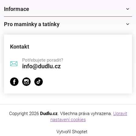
Značky
Informace
Blog
Pro maminky a tatínky
Hračkářství
Kontakt
Přihlášení
Potřebujete poradit?
info@dudlu.cz
Copyright 2026
Dudlu.cz
. Všechna práva vyhrazena.
Upravit
nastavení cookies
Vytvořil Shoptet