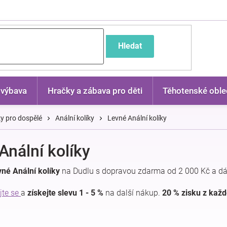
častější dotazy
Hledat
 výbava
Hračky a zábava pro děti
Těhotenské oble
y pro dospělé
Anální kolíky
Levné Anální kolíky
Anální kolíky
né Anální kolíky
na Dudlu s dopravou zdarma od 2 000 Kč a dá
jte se
a
získejte slevu 1 - 5 %
na další nákup.
20 % zisku z kaž