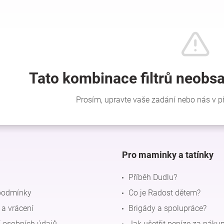
Pro maminky a tatínky
Příběh Dudlu?
podmínky
Co je Radost dětem?
a vrácení
Brigády a spolupráce?
 osobních údajů
Jak ušetřit peníze za náku