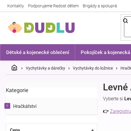
Přejít
Kontakty
Podporujeme Radost dětem
Brigády a spolupráce
Nej
na
obsah
Dětské a kojenecké oblečení
Pokojíček a kojenecká
Domů
Vychytávky a dárečky
Vychytávky do ložnice
Hračk
P
Levné 
Kategorie
Přeskočit
o
kategorie
s
Vyberte si
Lev
t
Hračkářství
r
👉
Zaregistru
a
n
n
Cena