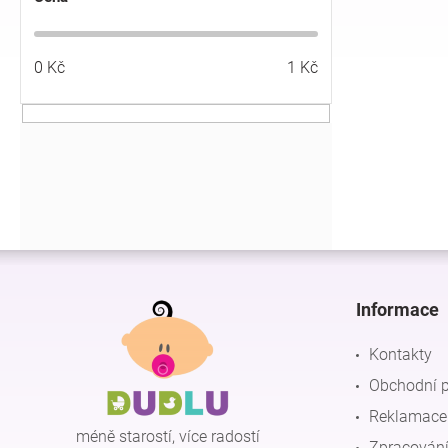
í
p
a
0
Kč
1
Kč
n
e
l
Z
á
p
Informace
a
t
Kontakty
í
Obchodní 
Reklamace 
méně starostí, více radostí
Zpracování