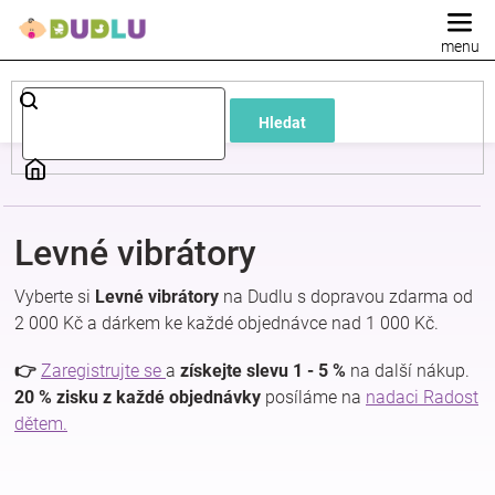
Přejít
na
obsah
Dětské
Hledat
a
kojenecké
Levné vibrátory
oblečení
Vyberte si
Levné vibrátory
na Dudlu s dopravou zdarma od
Pokojíček
2 000 Kč a dárkem ke každé objednávce nad 1 000 Kč.
👉
Zaregistrujte se
a
získejte slevu 1 - 5 %
na další nákup.
a
20 % zisku z každé objednávky
posíláme na
nadaci Radost
dětem.
kojenecká
výbava