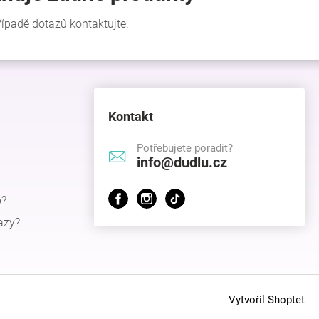
Kontakt
Potřebujete poradit?
info@dudlu.cz
p?
azy?
Vytvořil Shoptet