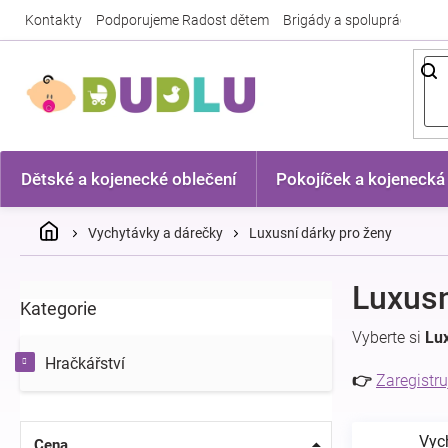
Přejít
Kontakty
Podporujeme Radost dětem
Brigády a spolupráce
Nej
na
obsah
Dětské a kojenecké oblečení
Pokojíček a kojenecká
Domů
Vychytávky a dárečky
Luxusní dárky pro ženy
P
Luxusn
Kategorie
Přeskočit
o
kategorie
s
Vyberte si
Lux
t
Hračkářství
r
👉
Zaregistru
a
n
Vyc
n
Cena