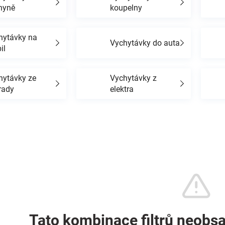
hyně
koupelny
hytávky na
Vychytávky do auta
il
hytávky ze
Vychytávky z
rady
elektra