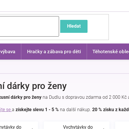
častější dotazy
Hledat
 výbava
Hračky a zábava pro děti
Těhotenské oble
í dárky pro ženy
usní dárky pro ženy
na Dudlu s dopravou zdarma od 2 000 Kč 
jte se
a
získejte slevu 1 - 5 %
na další nákup.
20 % zisku z kaž
hytávky do
Vychytávky do