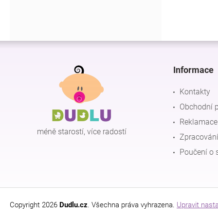
Z
á
p
Informace
a
t
Kontakty
í
Obchodní 
Reklamace 
méně starostí, více radostí
Zpracování
Poučení o 
Copyright 2026
Dudlu.cz
. Všechna práva vyhrazena.
Upravit nast