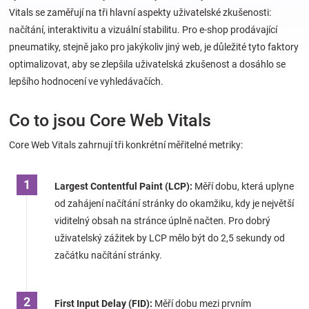
Vitals se zaměřují na tři hlavní aspekty uživatelské zkušenosti:
načítání, interaktivitu a vizuální stabilitu. Pro e-shop prodávající
Hračky
pneumatiky, stejně jako pro jakýkoliv jiný web, je důležité tyto faktory
optimalizovat, aby se zlepšila uživatelská zkušenost a dosáhlo se
a
lepšího hodnocení ve vyhledávačích.
zábava
Co to jsou Core Web Vitals
pro
Core Web Vitals zahrnují tři konkrétní měřitelné metriky:
děti
Largest Contentful Paint (LCP):
Měří dobu, která uplyne
od zahájení načítání stránky do okamžiku, kdy je největší
Těhotenské
viditelný obsah na stránce úplně načten. Pro dobrý
uživatelský zážitek by LCP mělo být do 2,5 sekundy od
oblečení
začátku načítání stránky.
Novinky
First Input Delay (FID):
Měří dobu mezi prvním