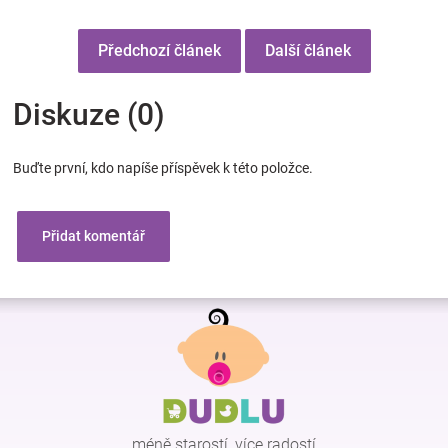
Předchozí článek
Další článek
Diskuze (0)
Buďte první, kdo napíše příspěvek k této položce.
Přidat komentář
Z
á
p
a
t
í
méně starostí, více radostí