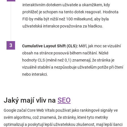
interaktivním dotekem uživatele a okamžikem, kdy
Značky
prohlížeč je schopen na tento dotek reagovat. Hodnota
FID by měla být nižší než 100 milisekund, aby byla
Blog
uživatelská interakce považována za hladkou.
Hračkářství
Cumulative Layout Shift (CLS):
Měří, jak moc se vizuální
Přihlášení
obsah na stránce posouvá během načítání. Nízké
hodnoty CLS (méně než 0,1) znamenají, že stránka je
vizuálně stabilní a nezpůsobuje uživatelům potíže při čtení
nebo interakci.
Jaký mají vliv na
SEO
Google začal Core Web Vitals používat jako rankingové signály ve
svém algoritmu, což znamená, že stránky, které tyto metriky
optimalizují a poskytují lepší uživatelskou zkušenost, mají lepší šanci