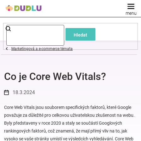
Přejít
na
obsah
Dětské
Hledat
a
Marketingová a e-commerce témata
kojenecké
Co je Core Web Vitals?
oblečení
Pokojíček
18.3.2024
a
Core Web Vitals jsou souborem specifických faktorů, které Google
považuje za důležité pro celkovou uživatelskou zkušenost na webu.
Byly představeny v roce 2020 a staly se součástí Googlových
kojenecká
rankingových faktorů, což znamená, že mají přímý vliv na to, jak
vysoko se vaše stránky umístí ve výsledcích vyhledávání. Core Web
výbava