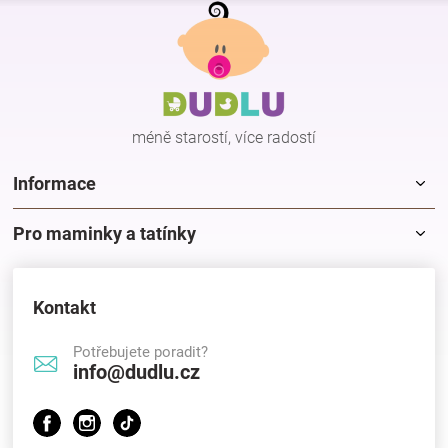
Z
á
p
a
t
í
méně starostí, více radostí
Informace
Pro maminky a tatínky
Kontakt
Potřebujete poradit?
info@dudlu.cz