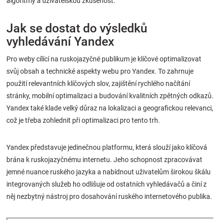
algoritmy a uživatelskou zkušenost.
Jak se dostat do výsledků
vyhledávání Yandex
Pro weby cílící na ruskojazyčné publikum je klíčové optimalizovat
svůj obsah a technické aspekty webu pro Yandex. To zahrnuje
použití relevantních klíčových slov, zajištění rychlého načítání
stránky, mobilní optimalizaci a budování kvalitních zpětných odkazů.
Yandex také klade velký důraz na lokalizaci a geografickou relevanci,
což je třeba zohlednit při optimalizaci pro tento trh.
Yandex představuje jedinečnou platformu, která slouží jako klíčová
brána k ruskojazyčnému internetu. Jeho schopnost zpracovávat
jemné nuance ruského jazyka a nabídnout uživatelům širokou škálu
integrovaných služeb ho odlišuje od ostatních vyhledávačů a činí z
něj nezbytný nástroj pro dosahování ruského internetového publika.