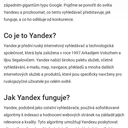
západním gigantům typu Google. Pojďme se ponořit do světa
Yandexu a prozkoumat, co tento vyhledávač představuje, jak
Hračky
funguje, a co ho odlišuje od konkurence.
a
Co je to Yandex?
zábava
Yandex je přední ruský internetový vyhledávač a technologická
společnost, která byla založena v roce 1997 Arkadijem Volozhem a
pro
Iljou Segalovičem. Yandex nabízí širokou paletu služeb, včetně
vyhledávání, e-mailu, map, navigace, překladů a mnoha dalších
děti
internetových služeb a produktů, které jsou specificky navrženy pro
ruskojazyčné uživatele po celém světě.
Těhotenské
Jak Yandex funguje?
oblečení
Yandex, podobně jako ostatní vyhledávače, používá sofistikované
algoritmy k indexaci a hodnocení webových stránek na základě jejich
Novinky
relevance a kvality. Tyto algoritmy umožňují Yandexu poskytovat