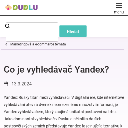
Přejít
na
obsah
Dětské
Hledat
a
Marketingová a e-commerce témata
kojenecké
Co je vyhledávač Yandex?
oblečení
Pokojíček
13.3.2024
a
Yandex: Ruský titan mezi vyhledávači! V digitální éře, kde internetové
vyhledávání otevírá dveře k neomezenému množství informací, je
Yandex vyhledávačem, který zaujímá unikátní postavení na trhu.
kojenecká
Jako dominantní vyhledávač v Rusku a několika dalších
postsovětských zemích představuje Yandex fascinující alternativu k
výbava