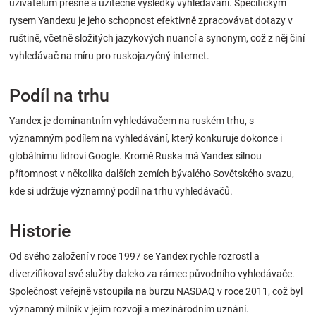
uživatelům přesné a užitečné výsledky vyhledávání. Specifickým
Značky
rysem Yandexu je jeho schopnost efektivně zpracovávat dotazy v
ruštině, včetně složitých jazykových nuancí a synonym, což z něj činí
Blog
vyhledávač na míru pro ruskojazyčný internet.
Hračkářství
Podíl na trhu
Yandex je dominantním vyhledávačem na ruském trhu, s
Přihlášení
významným podílem na vyhledávání, který konkuruje dokonce i
globálnímu lídrovi Google. Kromě Ruska má Yandex silnou
přítomnost v několika dalších zemích bývalého Sovětského svazu,
kde si udržuje významný podíl na trhu vyhledávačů.
Historie
Od svého založení v roce 1997 se Yandex rychle rozrostl a
diverzifikoval své služby daleko za rámec původního vyhledávače.
Společnost veřejně vstoupila na burzu NASDAQ v roce 2011, což byl
významný milník v jejím rozvoji a mezinárodním uznání.