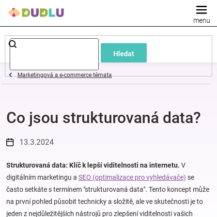
Přejít
na
obsah
Dětské
Hledat
a
Marketingová a e-commerce témata
kojenecké
Co jsou strukturovaná data?
oblečení
Pokojíček
13.3.2024
a
Strukturovaná data: Klíč k lepší viditelnosti na internetu.
V
digitálním marketingu a
SEO (optimalizace pro vyhledávače)
se
často setkáte s termínem "strukturovaná data". Tento koncept může
kojenecká
na první pohled působit technicky a složitě, ale ve skutečnosti je to
jeden z nejdůležitějších nástrojů pro zlepšení viditelnosti vašich
výbava