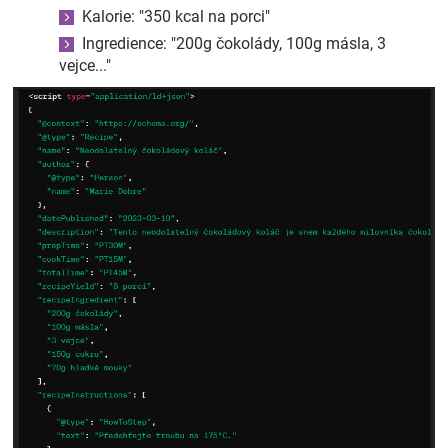
Kalorie: "350 kcal na porci"
Ingredience: "200g čokolády, 100g másla, 3
vejce..."