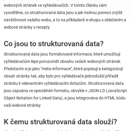
webových stránek ve vyhledávačích. V tomto článku vám
vysvětlíme, co strukturovaná data jsou a jak mohou pomoci zvýšit
Hračky
návštěvnost vašeho webu, a to na příkladech e-shopu s oblečením a
webové stránky s recepty.
a
Co jsou to strukturovaná data?
zábava
Strukturovaná data jsou formátované informace, které umožňují
pro
vyhledávačům lépe porozumět obsahu vašich webových stránek.
Představte si je jako "meta-informace", které popisují a kategorizují
děti
obsah stránky tak, aby bylo pro vyhledávače jednodušší přiřadit
stránku k relevantním vyhledávacím dotazům. Strukturovaná data
jsou zapsána ve speciálním formátu, obvykle v JSON-LD (JavaScript
Těhotenské
Object Notation for Linked Data), a jsou integrována do HTML kódu
vaší webové stránky.
oblečení
K čemu strukturovaná data slouží?
Novinky