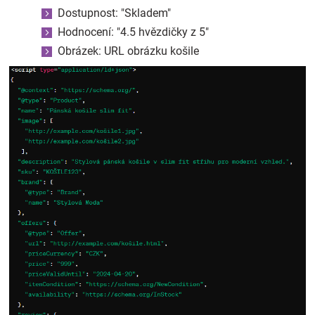
Dostupnost: "Skladem"
Hodnocení: "4.5 hvězdičky z 5"
Obrázek: URL obrázku košile