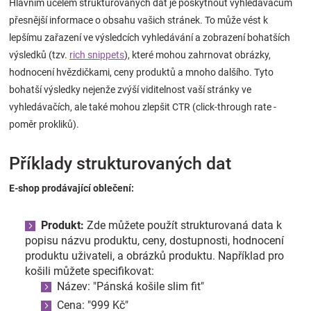
Hlavním účelem strukturovaných dat je poskytnout vyhledávačům
Značky
přesnější informace o obsahu vašich stránek. To může vést k
lepšímu zařazení ve výsledcích vyhledávání a zobrazení bohatších
Blog
výsledků (tzv.
rich snippets
), které mohou zahrnovat obrázky,
hodnocení hvězdičkami, ceny produktů a mnoho dalšího. Tyto
Hračkářství
bohatší výsledky nejenže zvýší viditelnost vaší stránky ve
vyhledávačích, ale také mohou zlepšit CTR (click-through rate -
Přihlášení
poměr prokliků).
Příklady strukturovaných dat
E-shop prodávající oblečení:
Produkt:
Zde můžete použít strukturovaná data k
popisu názvu produktu, ceny, dostupnosti, hodnocení
produktu uživateli, a obrázků produktu. Například pro
košili můžete specifikovat:
Název: "Pánská košile slim fit"
Cena: "999 Kč"