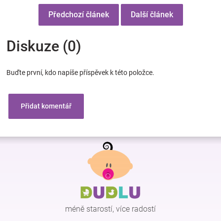
Předchozí článek
Další článek
Diskuze (0)
Buďte první, kdo napíše příspěvek k této položce.
Přidat komentář
Z
á
p
a
t
í
méně starostí, více radostí