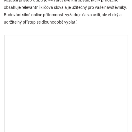
Nejlepší přístup k SEO je vytvářet kvalitní obsah, který přirozeně
obsahuje relevantní klíčová slova a je užitečný pro vaše návštěvníky.
Budování silné online přítomnosti vyžaduje čas a úsilí, ale etický a
udržitelný přístup se dlouhodobě vyplatí.