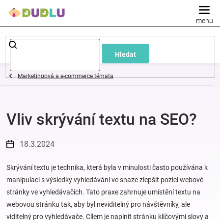
Přejít
na
obsah
Dětské
Hledat
a
Marketingová a e-commerce témata
kojenecké
Vliv skrývání textu na SEO?
oblečení
Pokojíček
18.3.2024
a
Skrývání textu je technika, která byla v minulosti často používána k
manipulaci s výsledky vyhledávání ve snaze zlepšit pozici webové
stránky ve vyhledávačích. Tato praxe zahrnuje umístění textu na
kojenecká
webovou stránku tak, aby byl neviditelný pro návštěvníky, ale
viditelný pro vyhledávače. Cílem je naplnit stránku klíčovými slovy a
výbava