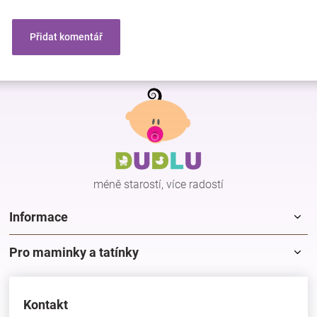
Přidat komentář
Z
á
p
a
t
í
méně starostí, více radostí
Informace
Pro maminky a tatínky
Kontakt