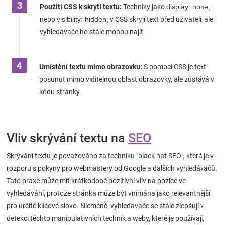
Použití CSS k skrytí textu:
Techniky jako
display: none;
Značky
nebo
visibility: hidden;
v CSS skryjí text před uživateli, ale
vyhledávače ho stále mohou najít.
Blog
Hračkářství
Umístění textu mimo obrazovku:
S pomocí CSS je text
posunut mimo viditelnou oblast obrazovky, ale zůstává v
Přihlášení
kódu stránky.
Vliv skrývání textu na
SEO
Skrývání textu je považováno za techniku "black hat SEO", která je v
rozporu s pokyny pro webmastery od Google a dalších vyhledávačů.
Tato praxe může mít krátkodobě pozitivní vliv na pozice ve
vyhledávání, protože stránka může být vnímána jako relevantnější
pro určité klíčové slovo. Nicméně, vyhledávače se stále zlepšují v
detekci těchto manipulativních technik a weby, které je používají,