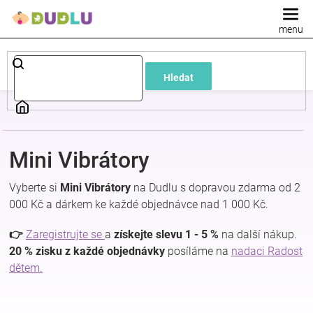
Přejít
na
obsah
Dětské
Hledat
a
kojenecké
Mini Vibrátory
oblečení
Vyberte si
Mini Vibrátory
na Dudlu s dopravou zdarma od 2
Pokojíček
000 Kč a dárkem ke každé objednávce nad 1 000 Kč.
👉
Zaregistrujte se
a
získejte slevu 1 - 5 %
na další nákup.
a
20 % zisku z každé objednávky
posíláme na
nadaci Radost
dětem.
kojenecká
výbava