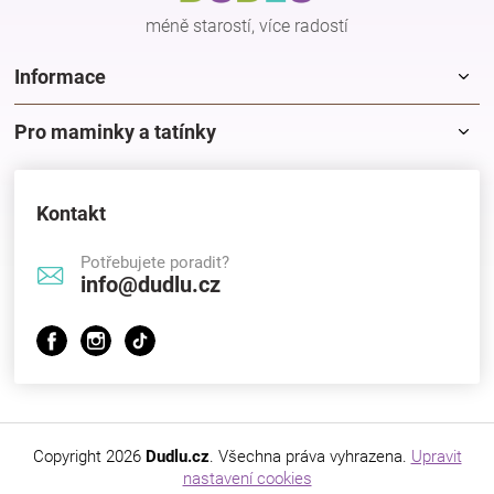
Značky
méně starostí, více radostí
Informace
Blog
Pro maminky a tatínky
Hračkářství
Přihlášení
Kontakt
Potřebujete poradit?
info@dudlu.cz
Copyright 2026
Dudlu.cz
. Všechna práva vyhrazena.
Upravit
nastavení cookies