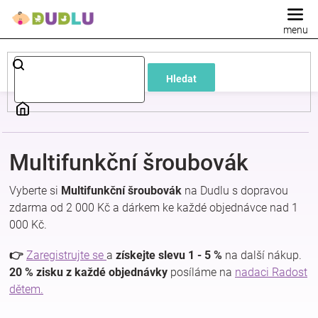
Přejít
na
obsah
Dětské
Hledat
a
kojenecké
Multifunkční šroubovák
oblečení
Vyberte si
Multifunkční šroubovák
na Dudlu s dopravou
Pokojíček
zdarma od 2 000 Kč a dárkem ke každé objednávce nad 1
000 Kč.
a
👉
Zaregistrujte se
a
získejte slevu 1 - 5 %
na další nákup.
20 % zisku z každé objednávky
posíláme na
nadaci Radost
kojenecká
dětem.
výbava