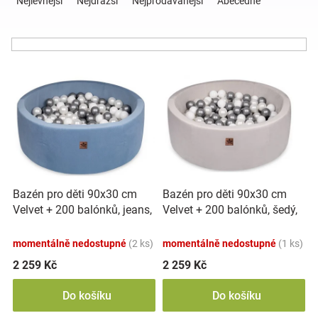
Nejlevnější
Nejdražší
Nejprodávanější
Abecedně
z
e
Hračky
n
í
a
V
p
ý
r
p
o
zábava
i
d
s
u
pro
p
k
r
t
děti
o
ů
Bazén pro děti 90x30 cm
Bazén pro děti 90x30 cm
d
Velvet + 200 balónků, jeans,
Velvet + 200 balónků, šedý,
u
Těhotenské
Baby Nellys
Baby Nellys
k
momentálně nedostupné
(2 ks)
momentálně nedostupné
(1 ks)
t
oblečení
ů
2 259 Kč
2 259 Kč
Do košíku
Do košíku
Novinky