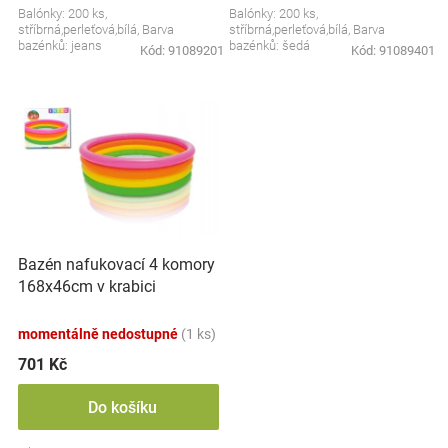
Balónky: 200 ks,
Balónky: 200 ks,
Značky
stříbrná,perleťová,bílá, Barva
stříbrná,perleťová,bílá, Barva
bazénků: jeans
bazénků: šedá
Kód:
91089201
Kód:
91089401
Blog
Hračkářství
Přihlášení
Bazén nafukovací 4 komory
168x46cm v krabici
momentálně nedostupné
(1 ks)
701 Kč
Do košíku