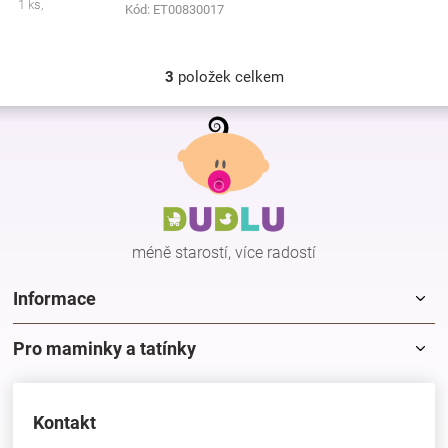
1 ks,
Kód:
ET00830017
3
položek celkem
O
v
Z
l
á
á
p
d
a
a
c
t
í
í
p
méně starostí, více radostí
r
v
k
Informace
y
v
Pro maminky a tatínky
ý
p
i
s
Kontakt
u