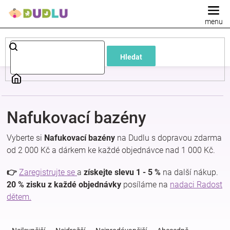
Přejít
na
obsah
Dětské
Hledat
a
kojenecké
Nafukovací bazény
oblečení
Vyberte si
Nafukovací bazény
na Dudlu s dopravou zdarma
Pokojíček
od 2 000 Kč a dárkem ke každé objednávce nad 1 000 Kč.
👉
Zaregistrujte se
a
získejte slevu 1 - 5 %
na další nákup.
a
20 % zisku z každé objednávky
posíláme na
nadaci Radost
dětem.
kojenecká
Ř
a
výbava