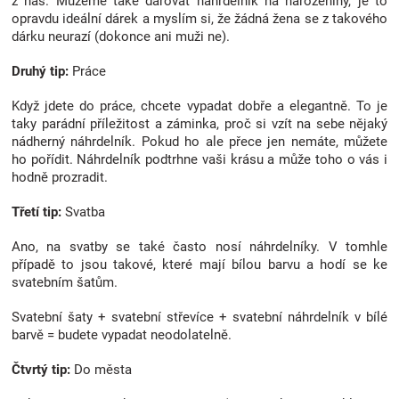
z nás. Můžeme také darovat náhrdelník na narozeniny, je to
opravdu ideální dárek a myslím si, že žádná žena se z takového
Značky
dárku neurazí (dokonce ani muži ne).
Blog
Druhý tip:
Práce
Když jdete do práce, chcete vypadat dobře a elegantně. To je
Hračkářství
taky parádní příležitost a záminka, proč si vzít na sebe nějaký
nádherný náhrdelník. Pokud ho ale přece jen nemáte, můžete
ho pořídit. Náhrdelník podtrhne vaši krásu a může toho o vás i
Přihlášení
hodně prozradit.
Třetí tip:
Svatba
Ano, na svatby se také často nosí náhrdelníky. V tomhle
případě to jsou takové, které mají bílou barvu a hodí se ke
svatebním šatům.
Svatební šaty + svatební střevíce + svatební náhrdelník v bílé
barvě = budete vypadat neodolatelně.
Čtvrtý tip:
Do města