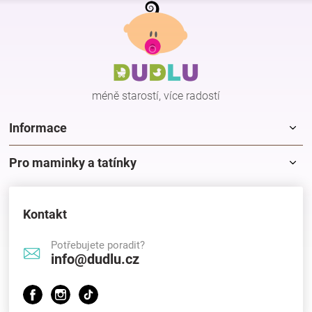
Z
á
p
a
t
í
méně starostí, více radostí
Informace
Pro maminky a tatínky
Kontakt
Potřebujete poradit?
info@dudlu.cz