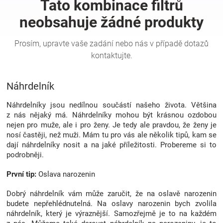
Hračky
a
zábava
Náhrdelník
pro
Náhrdelníky jsou nedílnou součástí našeho života. Většina
z nás nějaký má. Náhrdelníky mohou být krásnou ozdobou
nejen pro muže, ale i pro ženy. Je tedy ale pravdou, že ženy je
děti
nosí častěji, než muži. Mám tu pro vás ale několik tipů, kam se
dají náhrdelníky nosit a na jaké příležitosti. Probereme si to
podrobněji.
Těhotenské
První tip:
Oslava narozenin
oblečení
Dobrý náhrdelník vám může zaručit, že na oslavě narozenin
budete nepřehlédnutelná. Na oslavy narozenin bych zvolila
Novinky
náhrdelník, který je výraznější. Samozřejmě je to na každém