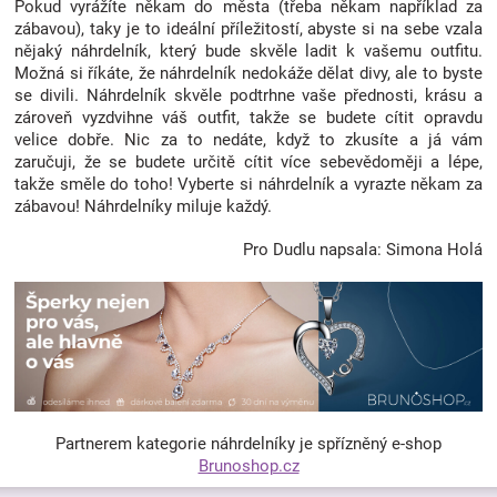
Pokud vyrážíte někam do města (třeba někam například za
zábavou), taky je to ideální příležitostí, abyste si na sebe vzala
nějaký náhrdelník, který bude skvěle ladit k vašemu outfitu.
Možná si říkáte, že náhrdelník nedokáže dělat divy, ale to byste
se divili. Náhrdelník skvěle podtrhne vaše přednosti, krásu a
zároveň vyzdvihne váš outfit, takže se budete cítit opravdu
velice dobře. Nic za to nedáte, když to zkusíte a já vám
zaručuji, že se budete určitě cítit více sebevědoměji a lépe,
takže směle do toho! Vyberte si náhrdelník a vyrazte někam za
zábavou! Náhrdelníky miluje každý.
Pro Dudlu napsala: Simona Holá
Partnerem kategorie náhrdelníky je spřízněný e-shop
Brunoshop.cz