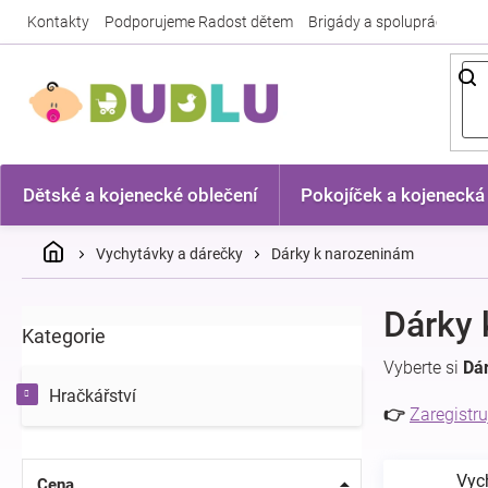
Přejít
Kontakty
Podporujeme Radost dětem
Brigády a spolupráce
Nej
na
obsah
Dětské a kojenecké oblečení
Pokojíček a kojenecká
Domů
Vychytávky a dárečky
Dárky k narozeninám
P
Dárky 
Kategorie
Přeskočit
o
kategorie
s
Vyberte si
Dá
t
Hračkářství
r
👉
Zaregistru
a
n
Vyc
n
Cena