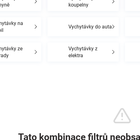
hyně
koupelny
hytávky na
Vychytávky do auta
il
hytávky ze
Vychytávky z
rady
elektra