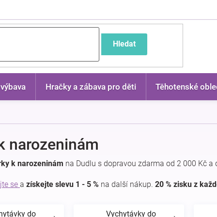
častější dotazy
Hledat
 výbava
Hračky a zábava pro děti
Těhotenské oble
k narozeninám
rky k narozeninám
na Dudlu s dopravou zdarma od 2 000 Kč a 
jte se
a
získejte slevu 1 - 5 %
na další nákup.
20 % zisku z kaž
hytávky do
Vychytávky do