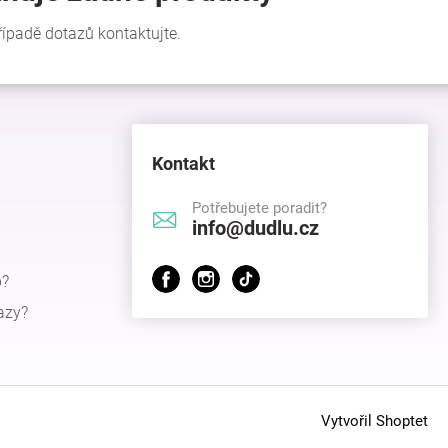
Kontakt
Potřebujete poradit?
info@dudlu.cz
p?
azy?
Vytvořil Shoptet