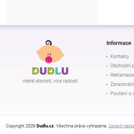
Z
á
p
Informace
a
t
Kontakty
í
Obchodní 
Reklamace 
méně starostí, více radostí
Zpracování
Poučení o 
Copyright 2026
Dudlu.cz
. Všechna práva vyhrazena.
Upravit nast