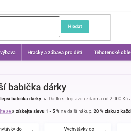
častější dotazy
Hledat
 výbava
Hračky a zábava pro děti
Těhotenské oble
ší babička dárky
lepší babička dárky
na Dudlu s dopravou zdarma od 2 000 Kč a
jte se
a
získejte slevu 1 - 5 %
na další nákup.
20 % zisku z kaž
hytávky do
Vychytávky do