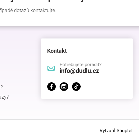
Kontakt
Potřebujete poradit?
info@dudlu.cz
p?
azy?
Vytvořil Shoptet