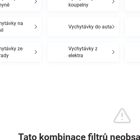
hyně
koupelny
hytávky na
Vychytávky do auta
il
hytávky ze
Vychytávky z
rady
elektra