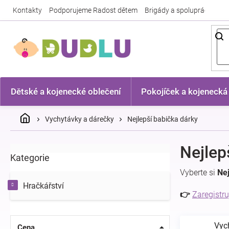
Přejít
Kontakty
Podporujeme Radost dětem
Brigády a spolupráce
Nej
na
obsah
Dětské a kojenecké oblečení
Pokojíček a kojenecká
Domů
Vychytávky a dárečky
Nejlepší babička dárky
P
Nejlep
Kategorie
Přeskočit
o
kategorie
s
Vyberte si
Nej
t
Hračkářství
r
👉
Zaregistru
a
n
Vyc
n
Cena