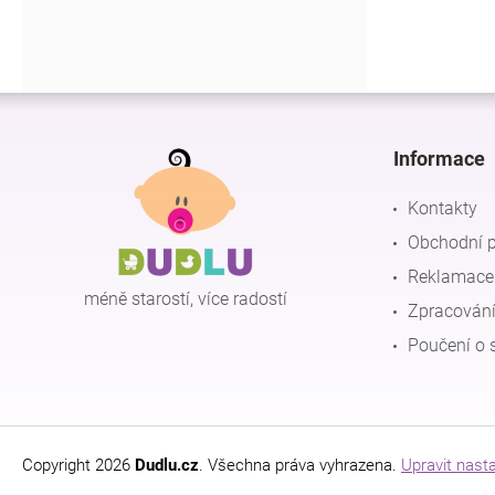
Z
á
p
Informace
a
t
Kontakty
í
Obchodní 
Reklamace 
méně starostí, více radostí
Zpracování
Poučení o 
Copyright 2026
Dudlu.cz
. Všechna práva vyhrazena.
Upravit nast