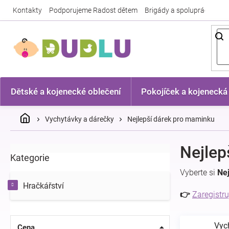
Přejít
Kontakty
Podporujeme Radost dětem
Brigády a spolupráce
Nej
na
obsah
Dětské a kojenecké oblečení
Pokojíček a kojenecká
Domů
Vychytávky a dárečky
Nejlepší dárek pro maminku
P
Nejlep
Kategorie
Přeskočit
o
kategorie
s
Vyberte si
Ne
t
Hračkářství
r
👉
Zaregistru
a
n
Vyc
n
Cena