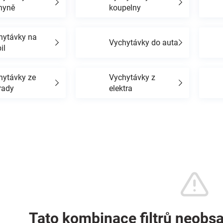
hyně
koupelny
hytávky na
Vychytávky do auta
il
hytávky ze
Vychytávky z
rady
elektra