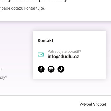
Kontakt
Potřebujete poradit?
info@dudlu.cz
p?
azy?
Vytvořil Shoptet