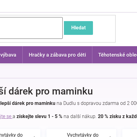
častější dotazy
Hledat
 výbava
Hračky a zábava pro děti
Těhotenské oble
ší dárek pro maminku
jlepší dárek pro maminku
na Dudlu s dopravou zdarma od 2 00
jte se
a
získejte slevu 1 - 5 %
na další nákup.
20 % zisku z kaž
hytávky do
Vychytávky do