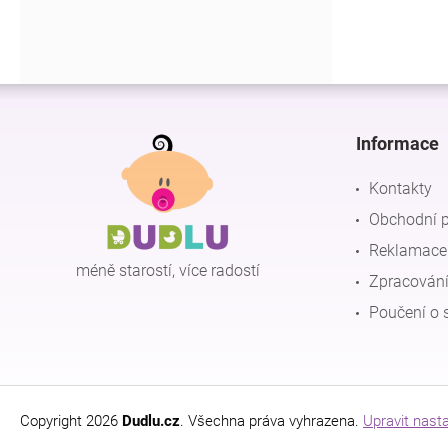
Z
á
p
Informace
a
t
Kontakty
í
Obchodní 
Reklamace 
méně starostí, více radostí
Zpracování
Poučení o 
Copyright 2026
Dudlu.cz
. Všechna práva vyhrazena.
Upravit nast