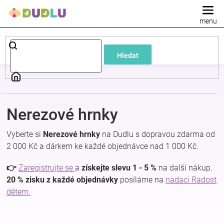
Přejít
na
obsah
Dětské
Hledat
a
kojenecké
Nerezové hrnky
oblečení
Vyberte si
Nerezové hrnky
na Dudlu s dopravou zdarma od
Pokojíček
2 000 Kč a dárkem ke každé objednávce nad 1 000 Kč.
👉
Zaregistrujte se
a
získejte slevu 1 - 5 %
na další nákup.
a
20 % zisku z každé objednávky
posíláme na
nadaci Radost
dětem.
kojenecká
výbava