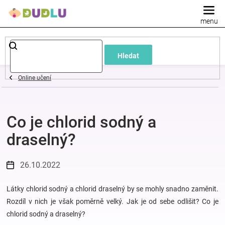
Přejít
na
obsah
Dětské
Hledat
a
Online učení
kojenecké
Co je chlorid sodný a
oblečení
draselný?
Pokojíček
26.10.2022
a
Látky chlorid sodný a chlorid draselný by se mohly snadno zaměnit.
kojenecká
Rozdíl v nich je však poměrně velký. Jak je od sebe odlišit? Co je
chlorid sodný a draselný?
výbava