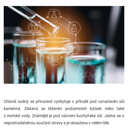
Hračky
a
zábava
pro
děti
Těhotenské
Chlorid sodný se přirozeně vyskytuje v přírodě pod označením sůl
oblečení
kamenná. Získává se těžením podzemních ložisek nebo také
z mořské vody. Známější je pod názvem kuchyňská sůl. Jedná se o
Novinky
nepostradatelnou součást stravy a je obsažena v celém těle.