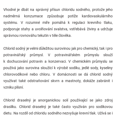
Značky
Vhodné je dbát na správný přísun chloridu sodného, protože jeho
nadměrná konzumace způsobuje potíže kardiovaskulárního
Blog
systému. V rozumné míře pomáhá k regulaci krevního tlaku,
podporuje stahy a uvolňování svalstva, vstřebává živiny a udržuje
Hračkářství
správnou rovnováhu tekutin v těle člověka.
Přihlášení
Chlorid sodný je velmi důležitou surovinou jak pro chemický, tak i pro
potravinářský průmysl. V potravinářském průmyslu slouží
k dochucování potravin a konzervaci. V chemickém průmyslu se
používá jako surovina sloužící k výrobě sodíku, jedlé sody, kyseliny
chlorovodíkové nebo chloru. V domácnosti se dá chlorid sodný
využívat také odstraňování skvrn a mastnoty, dokáže zabránit i
vzniku plísní.
Chlorid draselný je anorganickou solí používající se jako zdroj
draslíku. Chlorid draselný je také často využíván pro sodíkovou
dietu. Na rozdíl od chloridu sodného nezvyšuje krevní tlak. Užívá se i