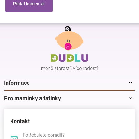
Přidat komentář
Z
á
p
a
t
í
méně starostí, více radostí
Informace
Pro maminky a tatínky
Kontakt
Potřebujete poradit?