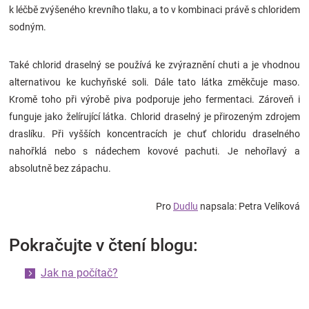
k léčbě zvýšeného krevního tlaku, a to v kombinaci právě s chloridem
sodným.
Také chlorid draselný se používá ke zvýraznění chuti a je vhodnou
alternativou ke kuchyňské soli. Dále tato látka změkčuje maso.
Kromě toho při výrobě piva podporuje jeho fermentaci. Zároveň i
funguje jako želírující látka. Chlorid draselný je přirozeným zdrojem
draslíku. Při vyšších koncentracích je chuť chloridu draselného
nahořklá nebo s nádechem kovové pachuti. Je nehořlavý a
absolutně bez zápachu.
Pro
Dudlu
napsala: Petra Velíková
Pokračujte v čtení blogu:
Jak na počítač?