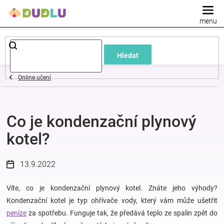
Přejít
na
obsah
Dětské
Hledat
a
Online učení
kojenecké
Co je kondenzační plynový
oblečení
kotel?
Pokojíček
13.9.2022
a
Víte, co je kondenzační plynový kotel. Znáte jeho výhody?
kojenecká
Kondenzační kotel je typ ohřívače vody, který vám může ušetřit
peníze
za spotřebu. Funguje tak, že předává teplo ze spalin zpět do
výbava