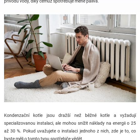
přívodu vody, díky čemuž spotřebuje méně paliva.
Hračky
a
zábava
pro
děti
Těhotenské
oblečení
Kondenzační kotle jsou dražší než běžné kotle a vyžadují
specializovanou instalaci, ale mohou snížit náklady na energii o 25
Novinky
až 30 %. Pokud uvažujete o instalaci jednoho z nich, zde je to, co
byste měli o tomto typu spotřebiče vědět.