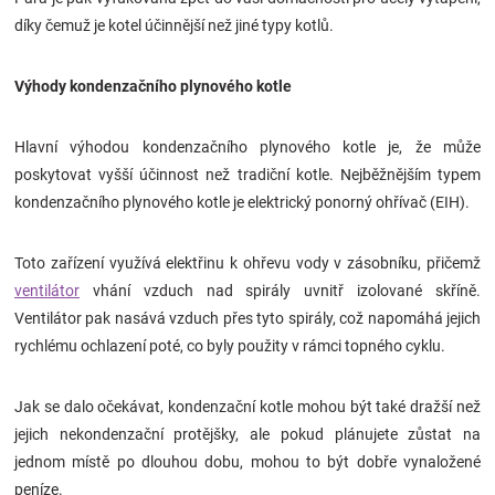
díky čemuž je kotel účinnější než jiné typy kotlů.
Výhody kondenzačního plynového kotle
Hlavní výhodou kondenzačního plynového kotle je, že může
poskytovat vyšší účinnost než tradiční kotle. Nejběžnějším typem
kondenzačního plynového kotle je elektrický ponorný ohřívač (EIH).
Toto zařízení využívá elektřinu k ohřevu vody v zásobníku, přičemž
ventilátor
vhání vzduch nad spirály uvnitř izolované skříně.
Ventilátor pak nasává vzduch přes tyto spirály, což napomáhá jejich
rychlému ochlazení poté, co byly použity v rámci topného cyklu.
Jak se dalo očekávat, kondenzační kotle mohou být také dražší než
jejich nekondenzační protějšky, ale pokud plánujete zůstat na
jednom místě po dlouhou dobu, mohou to být dobře vynaložené
peníze.