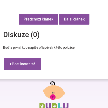
Předchozí článek
Další článek
Diskuze (0)
Buďte první, kdo napíše příspěvek k této položce.
Přidat komentář
Z
á
p
a
t
í