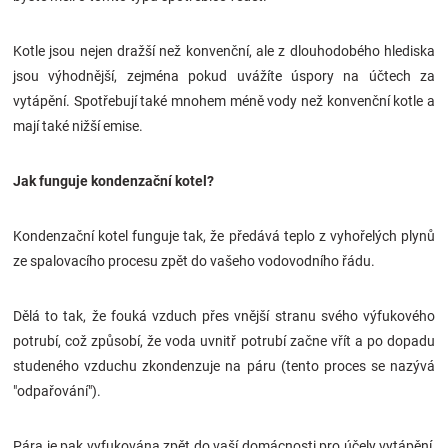
Značky
Kotle jsou nejen dražší než konvenční, ale z dlouhodobého hlediska
Blog
jsou výhodnější, zejména pokud uvážíte úspory na účtech za
vytápění. Spotřebují také mnohem méně vody než konvenční kotle a
Hračkářství
mají také nižší emise.
Přihlášení
Jak funguje kondenzační kotel?
Kondenzační kotel funguje tak, že předává teplo z vyhořelých plynů
ze spalovacího procesu zpět do vašeho vodovodního řádu.
Dělá to tak, že fouká vzduch přes vnější stranu svého výfukového
potrubí, což způsobí, že voda uvnitř potrubí začne vřít a po dopadu
studeného vzduchu zkondenzuje na páru (tento proces se nazývá
"odpařování").
Pára je pak vyfukována zpět do vaší domácnosti pro účely vytápění,