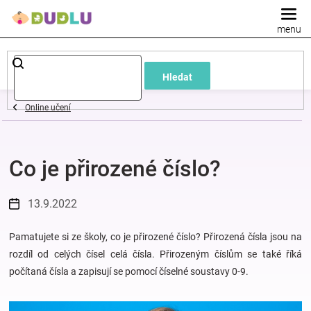
Přejít
na
obsah
Dětské
Hledat
a
Online učení
kojenecké
Co je přirozené číslo?
oblečení
Pokojíček
13.9.2022
a
Pamatujete si ze školy, co je přirozené číslo? Přirozená čísla jsou na
rozdíl od celých čísel celá čísla. Přirozeným číslům se také říká
počítaná čísla a zapisují se pomocí číselné soustavy 0-9.
kojenecká
výbava