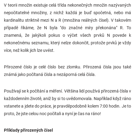
V teorii množin existuje celá třída nekonečných množin nazývaných
Značky
nepočitatelné množiny, z nichž každá je buď spočetná, nebo má
kardinalitu striktně mezi N a R (množina reálných čísel). V takovém
Blog
případě říkáme, že N byla "do značné míry překonána" R. To
znamená, že jakýkoli pokus o výčet všech prvků N povede k
Hračkářství
nekonečnému seznamu, který nelze dokončit, protože prvků je vždy
více, než kolik jich lze uvést.
Přihlášení
Přirozené číslo je celé číslo bez zlomku. Přirozená čísla jsou také
známá jako počítaná čísla a nezáporná celá čísla.
Používají se k počítání a měření. Většina lidí používá přirozená čísla v
každodenním životě, aniž by si to uvědomovala. Například když ráno
vstanete a jdete do práce, je pravděpodobně kolem 7:00 hodin. Je to
proto, že jste celou noc počítali a nyní je čas na ráno!
Příklady přirozených čísel