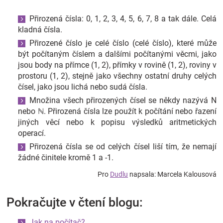
Přirozená čísla: 0, 1, 2, 3, 4, 5, 6, 7, 8 a tak dále. Celá
kladná čísla.
Přirozené číslo je celé číslo (celé číslo), které může
být počítaným číslem a dalšími počítanými věcmi, jako
jsou body na přímce (1, 2), přímky v rovině (1, 2), roviny v
prostoru (1, 2), stejně jako všechny ostatní druhy celých
čísel, jako jsou lichá nebo sudá čísla.
Množina všech přirozených čísel se někdy nazývá N
nebo ℕ. Přirozená čísla lze použít k počítání nebo řazení
jiných věcí nebo k popisu výsledků aritmetických
operací.
Přirozená čísla se od celých čísel liší tím, že nemají
žádné činitele kromě 1 a -1.
Pro
Dudlu
napsala: Marcela Kalousová
Pokračujte v čtení blogu:
Jak na počítač?