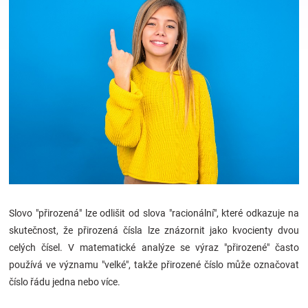
Hračky
a
zábava
pro
děti
Slovo "přirozená" lze odlišit od slova "racionální", které odkazuje na
Těhotenské
skutečnost, že přirozená čísla lze znázornit jako kvocienty dvou
celých čísel. V matematické analýze se výraz "přirozené" často
oblečení
používá ve významu "velké", takže přirozené číslo může označovat
číslo řádu jedna nebo více.
Novinky