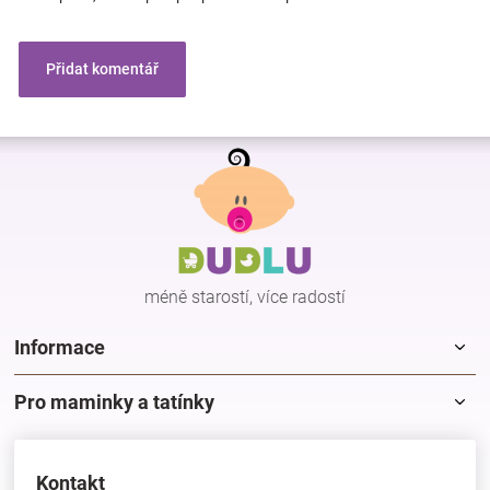
Přidat komentář
Z
á
p
a
t
í
méně starostí, více radostí
Informace
Pro maminky a tatínky
Kontakt