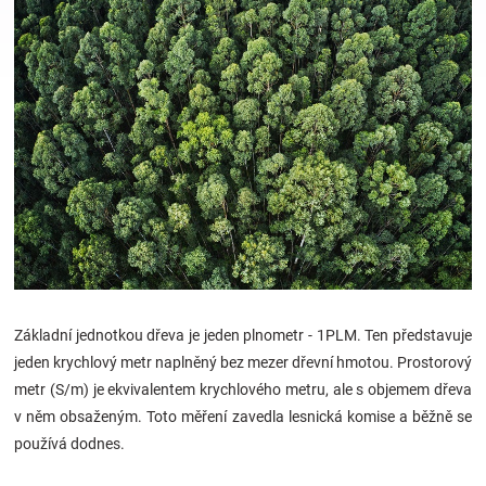
Hračky
a
zábava
pro
děti
Základní jednotkou dřeva je jeden plnometr - 1PLM. Ten představuje
Těhotenské
jeden krychlový metr naplněný bez mezer dřevní hmotou. Prostorový
metr (S/m) je ekvivalentem krychlového metru, ale s objemem dřeva
oblečení
v něm obsaženým. Toto měření zavedla lesnická komise a běžně se
používá dodnes.
Novinky