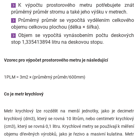
K výpočtu prostorového metru potřebujete znát
průměrný průměr stromu a také jeho výšku v metrech.
Průměrný průměr se vypočítá vydělením celkového
objemu celkovou plochou (délka × šířka).
Objem se vypočítá vynásobením počtu deskových
stop 1,335413894 litru na deskovou stopu.
Vzorec pro výpočet prostorového metru je následující
1PLM = 3m2 × (průměrný průměr/600mm)
Co je metr krychlový
Metr krychlový lze rozdělit na menší jednotky, jako je decimetr
krychlový (dm3), který se rovná 10 litrům, nebo centimetr krychlový
(cm3), který se rovná 0,1 litru. Krychlové metry se používají k měření
objemu dřevěných výrobků, jako je řezivo a masivní kulatina. Metr