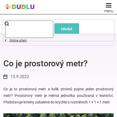
Přejít
na
obsah
Dětské
Hledat
a
Online učení
kojenecké
Co je prostorový metr?
oblečení
Pokojíček
13.9.2022
a
Co je to prostorový metr a kolik stromů pojme jeden prostorový
metr? Prostorový metr je měrná jednotka používaná v lesnictví.
Představuje kmeny zabalené do krychle o rozměrech 1 × 1 × 1 metr.
kojenecká
výbava