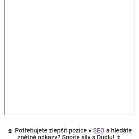
⏫ Potřebujete zlepšit pozice v
SEO
a hledáte
zpětné odkazy? Spojte síly s Dudlu! ⏫