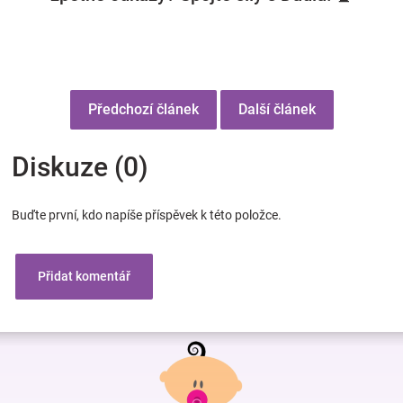
Předchozí článek
Další článek
Diskuze (0)
Buďte první, kdo napíše příspěvek k této položce.
Přidat komentář
Z
á
p
a