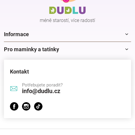
t
í
méně starostí, více radostí
Informace
Pro maminky a tatínky
Kontakt
Potřebujete poradit?
info@dudlu.cz