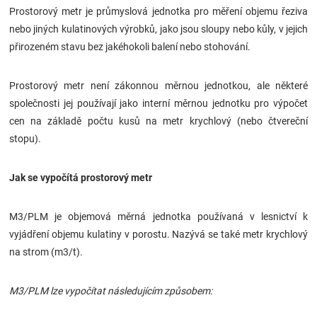
Prostorový metr je průmyslová jednotka pro měření objemu řeziva
Značky
nebo jiných kulatinových výrobků, jako jsou sloupy nebo kůly, v jejich
přirozeném stavu bez jakéhokoli balení nebo stohování.
Blog
Prostorový metr není zákonnou měrnou jednotkou, ale některé
Hračkářství
společnosti jej používají jako interní měrnou jednotku pro výpočet
cen na základě počtu kusů na metr krychlový (nebo čtvereční
Přihlášení
stopu).
Jak se vypočítá prostorový metr
M3/PLM je objemová měrná jednotka používaná v lesnictví k
vyjádření objemu kulatiny v porostu. Nazývá se také metr krychlový
na strom (m3/t).
M3/PLM lze vypočítat následujícím způsobem: