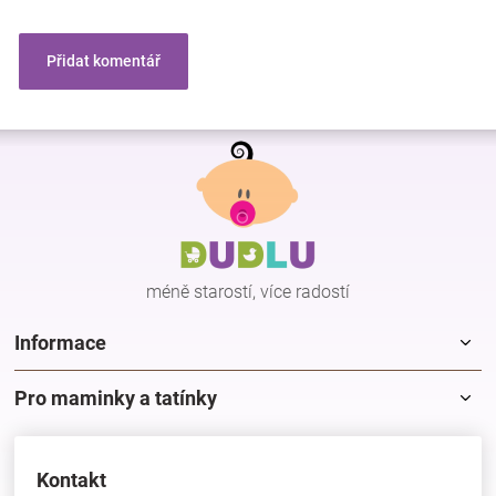
Přidat komentář
Z
á
p
a
t
í
méně starostí, více radostí
Informace
Pro maminky a tatínky
Kontakt