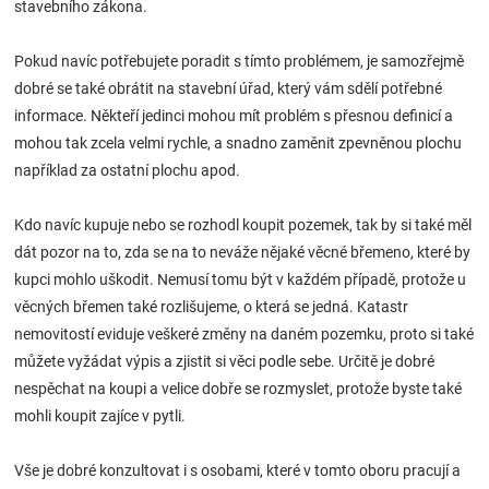
stavebního zákona.
Značky
Pokud navíc potřebujete poradit s tímto problémem, je samozřejmě
Blog
dobré se také obrátit na stavební úřad, který vám sdělí potřebné
informace. Někteří jedinci mohou mít problém s přesnou definicí a
Hračkářství
mohou tak zcela velmi rychle, a snadno zaměnit zpevněnou plochu
například za ostatní plochu apod.
Přihlášení
Kdo navíc kupuje nebo se rozhodl koupit pozemek, tak by si také měl
dát pozor na to, zda se na to neváže nějaké věcné břemeno, které by
kupci mohlo uškodit. Nemusí tomu být v každém případě, protože u
věcných břemen také rozlišujeme, o která se jedná. Katastr
nemovitostí eviduje veškeré změny na daném pozemku, proto si také
můžete vyžádat výpis a zjistit si věci podle sebe. Určitě je dobré
nespěchat na koupi a velice dobře se rozmyslet, protože byste také
mohli koupit zajíce v pytli.
Vše je dobré konzultovat i s osobami, které v tomto oboru pracují a