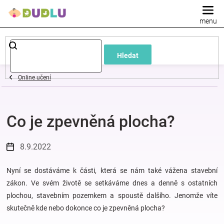
Přejít
na
obsah
Dětské
Hledat
a
Online učení
kojenecké
Co je zpevněná plocha?
oblečení
Pokojíček
8.9.2022
a
Nyní se dostáváme k části, která se nám také vážena stavební
zákon. Ve svém životě se setkáváme dnes a denně s ostatních
plochou, stavebním pozemkem a spoustě dalšího. Jenomže víte
kojenecká
skutečně kde nebo dokonce co je zpevněná plocha?
výbava