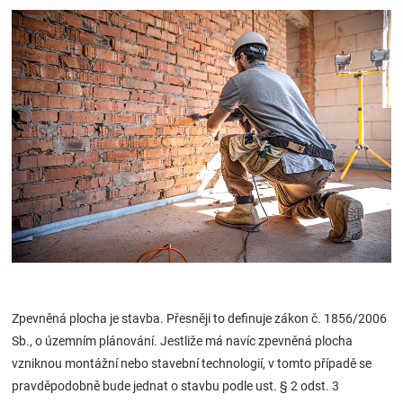
Hračky
a
zábava
pro
děti
Těhotenské
Zpevněná plocha je stavba. Přesněji to definuje zákon č. 1856/2006
oblečení
Sb., o územním plánování. Jestliže má navíc zpevněná plocha
vzniknou montážní nebo stavební technologií, v tomto případě se
Novinky
pravděpodobně bude jednat o stavbu podle ust. § 2 odst. 3