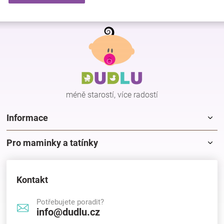
Z
á
p
a
t
í
méně starostí, více radostí
Informace
Pro maminky a tatínky
Kontakt
Potřebujete poradit?
info@dudlu.cz