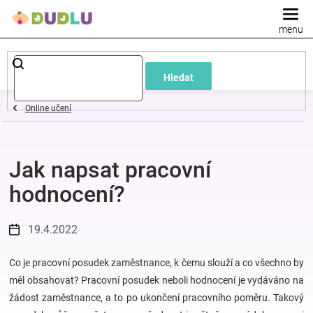
Přejít
na
obsah
Dětské
Hledat
a
Online učení
kojenecké
Jak napsat pracovní
oblečení
hodnocení?
Pokojíček
19.4.2022
a
Co je pracovní posudek zaměstnance, k čemu slouží a co všechno by
kojenecká
měl obsahovat? Pracovní posudek neboli hodnocení je vydáváno na
žádost zaměstnance, a to po ukončení pracovního poměru. Takový
výbava