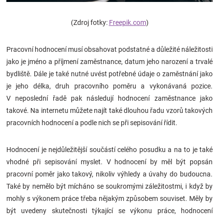
Značky
(Zdroj fotky:
Freepik.com
)
Blog
Pracovní hodnocení musí obsahovat podstatné a důležité náležitosti
Hračkářství
jako je jméno a příjmení zaměstnance, datum jeho narození a trvalé
bydliště. Dále je také nutné uvést potřebné údaje o zaměstnání jako
je jeho délka, druh pracovního poměru a vykonávaná pozice.
Přihlášení
V neposlední řadě pak následují hodnocení zaměstnance jako
takové. Na internetu můžete najít také dlouhou řadu vzorů takových
pracovních hodnocení a podle nich se při sepisování řídit.
Hodnocení je nejdůležitější součástí celého posudku a na to je také
vhodné při sepisování myslet. V hodnocení by měl být popsán
pracovní poměr jako takový, nikoliv výhledy a úvahy do budoucna.
Také by nemělo být mícháno se soukromými záležitostmi, i když by
mohly s výkonem práce třeba nějakým způsobem souviset. Měly by
být uvedeny skutečnosti týkající se výkonu práce, hodnocení