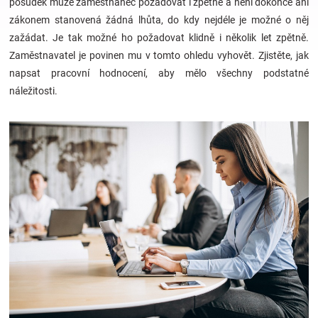
posudek může zaměstnanec požadovat i zpětně a není dokonce ani
zákonem stanovená žádná lhůta, do kdy nejdéle je možné o něj
Hračky
zažádat. Je tak možné ho požadovat klidně i několik let zpětně.
Zaměstnavatel je povinen mu v tomto ohledu vyhovět. Zjistěte, jak
a
napsat pracovní hodnocení, aby mělo všechny podstatné
náležitosti.
zábava
pro
děti
Těhotenské
oblečení
Novinky