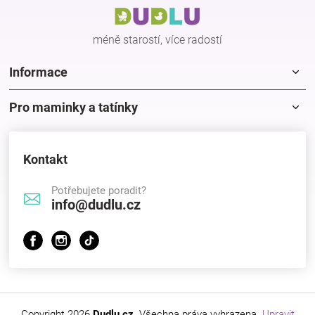
t
í
méně starostí, více radostí
Informace
Pro maminky a tatínky
Kontakt
Potřebujete poradit?
info@dudlu.cz
Copyright 2026
Dudlu.cz
. Všechna práva vyhrazena.
Upravit