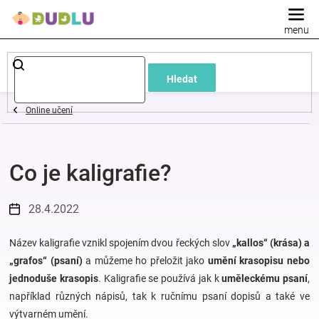
Přejít
na
obsah
Dětské
Hledat
a
Online učení
kojenecké
Co je kaligrafie?
oblečení
Pokojíček
28.4.2022
a
Název kaligrafie vznikl spojením dvou řeckých slov
„kallos“ (krása) a
„grafos“ (psaní)
a můžeme ho přeložit jako
umění krasopisu nebo
jednoduše krasopis
. Kaligrafie se používá jak k
uměleckému psaní
,
kojenecká
například různých nápisů, tak k ručnímu psaní dopisů a také ve
výtvarném umění.
výbava