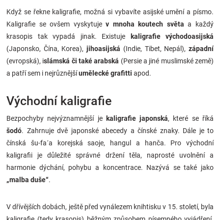
Značky
Když se řekne kaligrafie, možná si vybavíte asijské umění a písmo.
Kaligrafie se ovšem vyskytuje
v mnoha koutech světa
a každý
Blog
krasopis tak vypadá jinak. Existuje
kaligrafie východoasijská
(Japonsko, Čína, Korea),
jihoasijská
(Indie, Tibet, Nepál),
západní
(evropská), i
slámská či také arabská
(Persie a jiné muslimské země)
Hračkářství
a patří sem i nejrůznější
umělecké grafitti
apod.
Přihlášení
Východní kaligrafie
Bezpochyby nejvýznamnější je
kaligrafie japonská
, které se říká
šodó
. Zahrnuje dvě japonské abecedy a čínské znaky. Dále je to
čínská šu-fa´a korejská saoje, hangul a hanča. Pro východní
kaligrafii je důležité správné držení těla, naprosté uvolnění a
harmonie dýchání, pohybu a koncentrace. Nazývá se také jako
„malba duše“
.
V dřívějších dobách, ještě před vynálezem knihtisku v 15. století, byla
kaligrafie (tedy krasopis) běžným způsobem písemného vyjádření.