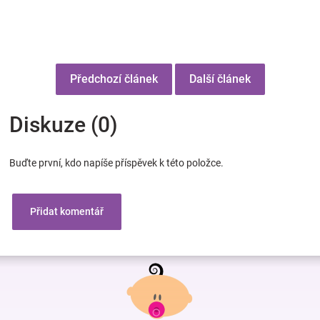
Předchozí článek
Další článek
Diskuze (0)
Buďte první, kdo napíše příspěvek k této položce.
Přidat komentář
Z
á
p
a