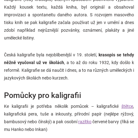
Každý kousek textu, každá kniha, byl originál a obsahoval
improvizaci a spontaneitu daného autora. S rozvojem masového
tisku knih se pak kaligrafie začala používat už jen v umění a dnes
zdobí například nejrůznější pozvánky, oznámení, plakáty a jiné
umělecké listiny.
Česká kaligrafie byla nejoblíbenější v 19. století,
krasopis se tehdy
něžně vyučoval už ve školách
, a to až do roku 1932, kdy došlo k
reformě. Kaligrafie se dá naučit i dnes, a to na různých uměleckých i
jazykových školách nebo kurzech.
Pomůcky pro kaligrafii
Ke kaligrafii je potřeba několik pomůcek – kaligrafické
štětce
,
kaligrafická pera, tuše a inkousty, přírodní papír (nejlépe rýžový,
bambusový nebo čínský) a pak osobní
razítko
červené barvy (říká se
mu Hanko nebo Inkan)