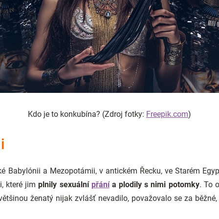
Kdo je to konkubína? (Zdroj fotky:
Freepik.com
)
i
ké Babylónii a Mezopotámii, v antickém Řecku, ve Starém Egyp
, které jim
plnily sexuální
přání
a plodily s nimi potomky
. To 
většinou ženatý nijak zvlášť nevadilo, považovalo se za běžné,