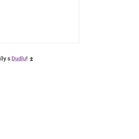
íly s
Dudlu
! ⏫