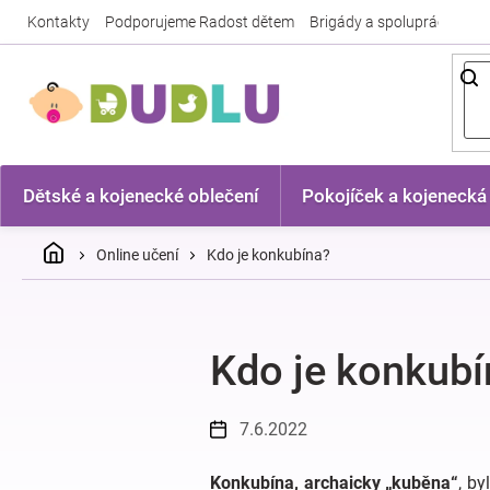
Přejít
Kontakty
Podporujeme Radost dětem
Brigády a spolupráce
Nej
na
obsah
Dětské a kojenecké oblečení
Pokojíček a kojenecká
Domů
Online učení
Kdo je konkubína?
Kdo je konkubí
7.6.2022
Konkubína, archaicky „kuběna“
, by