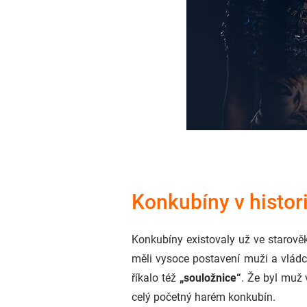
Konkubíny v histori
Konkubíny existovaly už ve starově
měli vysoce postavení muži a vládci
říkalo též
„souložnice“
. Že byl muž 
celý početný harém konkubín.