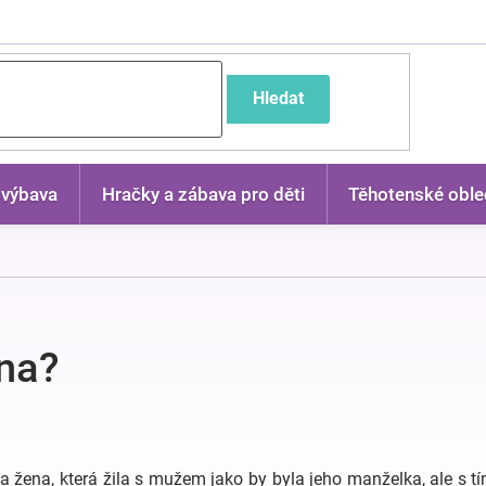
častější dotazy
Hledat
 výbava
Hračky a zábava pro děti
Těhotenské oble
na?
la žena, která žila s mužem jako by byla jeho manželka, ale s t