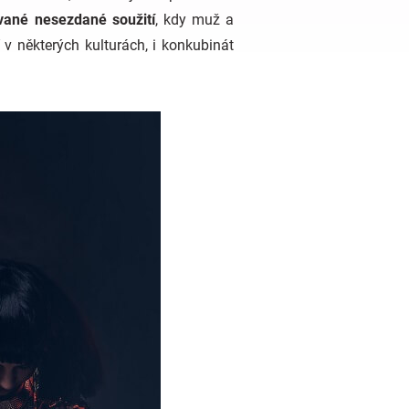
zvané nesezdané soužití
, kdy muž a
v některých kulturách, i konkubinát