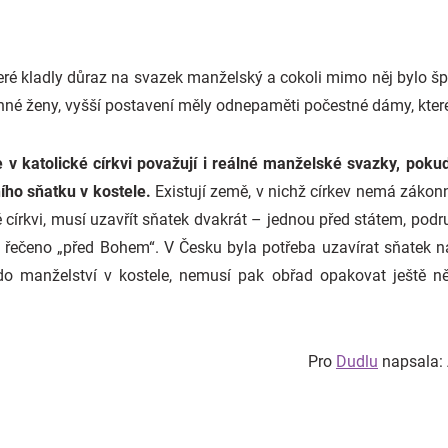
teré kladly důraz na svazek manželský a cokoli mimo něj bylo šp
é ženy, vyšší postavení měly odnepaměti počestné dámy, které
e v katolické církvi považují i reálné manželské svazky, po
ího sňatku v kostele.
Existují země, v nichž církev nemá zákonné
 církvi, musí uzavřít sňatek dvakrát – jednou před státem, podru
vě řečeno „před Bohem“. V Česku byla potřeba uzavírat sňatek 
do manželství v kostele, nemusí pak obřad opakovat ještě ně
Pro
Dudlu
napsala: 