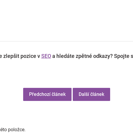
 zlepšit pozice v
SEO
a hledáte zpětné odkazy? Spojte s
Předchozí článek
Další článek
této položce.