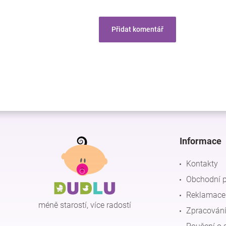
Přidat komentář
Z
á
p
Informace
a
t
Kontakty
í
Obchodní 
Reklamace 
méně starostí, více radostí
Zpracování