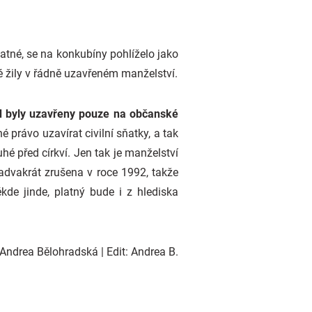
atné, se na konkubíny pohlíželo jako
 žily v řádně uzavřeném manželství.
kud byly uzavřeny pouze na občanské
 právo uzavírat civilní sňatky, a tak
hé před církví. Jen tak je manželství
nadvakrát zrušena v roce 1992, takže
kde jinde, platný bude i z hlediska
Andrea Bělohradská | Edit: Andrea B.