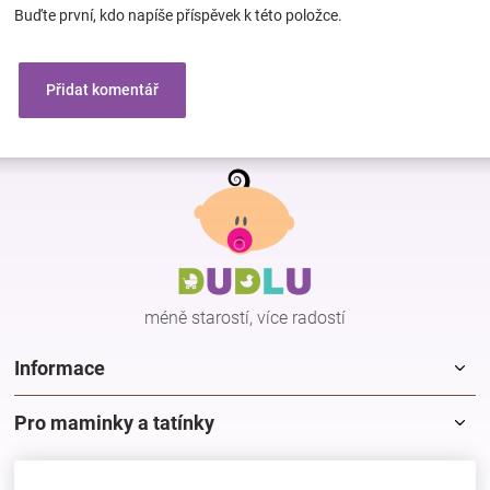
Buďte první, kdo napíše příspěvek k této položce.
Přidat komentář
Z
á
p
a
t
í
méně starostí, více radostí
Informace
Pro maminky a tatínky