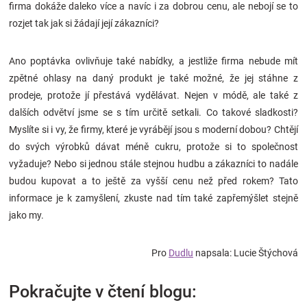
firma dokáže daleko více a navíc i za dobrou cenu, ale nebojí se to
rozjet tak jak si žádají její zákazníci?
Ano poptávka ovlivňuje také nabídky, a jestliže firma nebude mít
zpětné ohlasy na daný produkt je také možné, že jej stáhne z
prodeje, protože jí přestává vydělávat. Nejen v módě, ale také z
dalších odvětví jsme se s tím určitě setkali. Co takové sladkosti?
Myslíte si i vy, že firmy, které je vyrábějí jsou s moderní dobou? Chtějí
do svých výrobků dávat méně cukru, protože si to společnost
vyžaduje? Nebo si jednou stále stejnou hudbu a zákazníci to nadále
budou kupovat a to ještě za vyšší cenu než před rokem? Tato
informace je k zamyšlení, zkuste nad tím také zapřemýšlet stejně
jako my.
Pro
Dudlu
napsala: Lucie Štýchová
Pokračujte v čtení blogu: