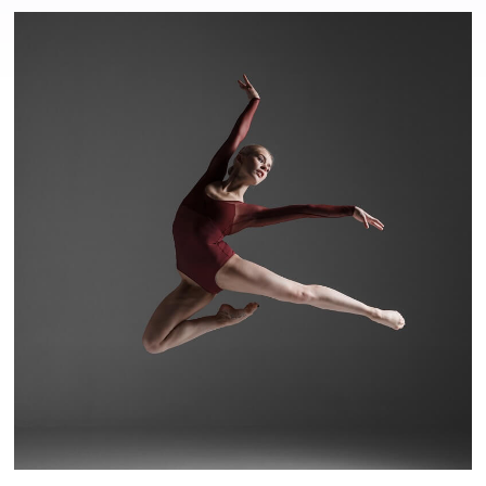
Hračky
a
zábava
pro
děti
Těhotenské
oblečení
Novinky