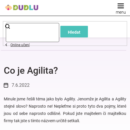
Přejít
na
obsah
Dětské
Hledat
a
Online učení
kojenecké
Co je Agilita?
oblečení
Pokojíček
7.6.2022
a
Minule jsme řešili téma jako bylo Agility. Jenomže je Agilita a Agility
stejné slovo? Naprosto ne! Nepleťme si proto tyto dva pojmy, které
jsou od sebe naprosto odlišné. Pokud jste majitelem či majitelkou
kojenecká
firmy tak jste s tímto názvem určitě setkali.
výbava