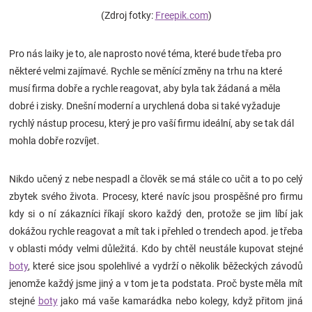
Značky
(Zdroj fotky:
Freepik.com
)
Blog
Pro nás laiky je to, ale naprosto nové téma, které bude třeba pro
některé velmi zajímavé. Rychle se měnící změny na trhu na které
Hračkářství
musí firma dobře a rychle reagovat, aby byla tak žádaná a měla
dobré i zisky. Dnešní moderní a urychlená doba si také vyžaduje
rychlý nástup procesu, který je pro vaší firmu ideální, aby se tak dál
Přihlášení
mohla dobře rozvíjet.
Nikdo učený z nebe nespadl a člověk se má stále co učit a to po celý
zbytek svého života. Procesy, které navíc jsou prospěšné pro firmu
kdy si o ní zákazníci říkají skoro každý den, protože se jim líbí jak
dokážou rychle reagovat a mít tak i přehled o trendech apod. je třeba
v oblasti módy velmi důležitá. Kdo by chtěl neustále kupovat stejné
boty
, které sice jsou spolehlivé a vydrží o několik běžeckých závodů
jenomže každý jsme jiný a v tom je ta podstata. Proč byste měla mít
stejné
boty
jako má vaše kamarádka nebo kolegy, když přitom jiná