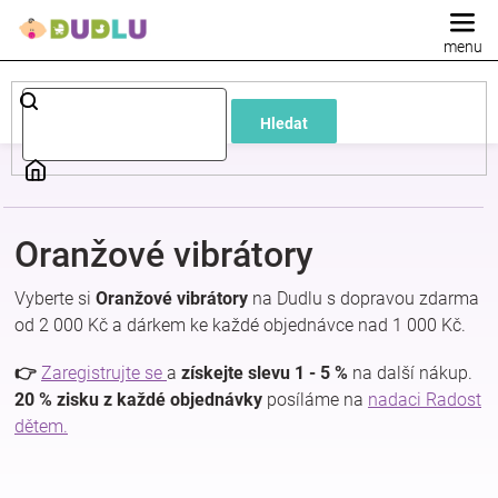
Přejít
na
obsah
Dětské
Hledat
a
kojenecké
Oranžové vibrátory
oblečení
Vyberte si
Oranžové vibrátory
na Dudlu s dopravou zdarma
Pokojíček
od 2 000 Kč a dárkem ke každé objednávce nad 1 000 Kč.
👉
Zaregistrujte se
a
získejte slevu 1 - 5 %
na další nákup.
a
20 % zisku z každé objednávky
posíláme na
nadaci Radost
dětem.
kojenecká
výbava