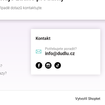
Kontakt
Potřebujete poradit?
info@dudlu.cz
p?
azy?
Vytvořil Shoptet