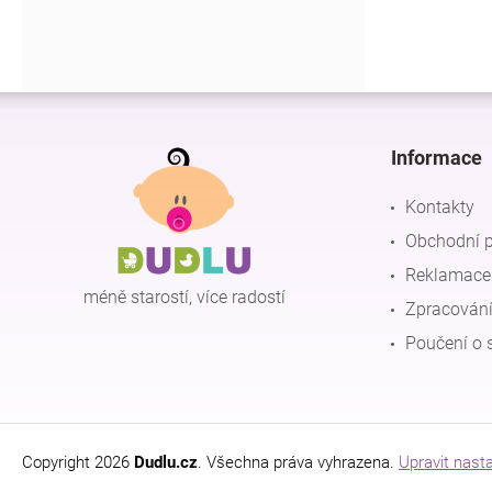
Z
á
p
Informace
a
t
Kontakty
í
Obchodní 
Reklamace 
méně starostí, více radostí
Zpracování
Poučení o 
Copyright 2026
Dudlu.cz
. Všechna práva vyhrazena.
Upravit nast