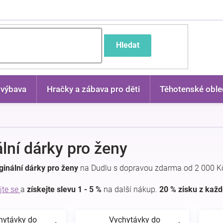
častější dotazy
Hledat
 výbava
Hračky a zábava pro děti
Těhotenské oble
ální dárky pro ženy
ginální dárky pro ženy
na Dudlu s dopravou zdarma od 2 000 Kč
jte se
a
získejte slevu 1 - 5 %
na další nákup.
20 % zisku z kaž
hytávky do
Vychytávky do