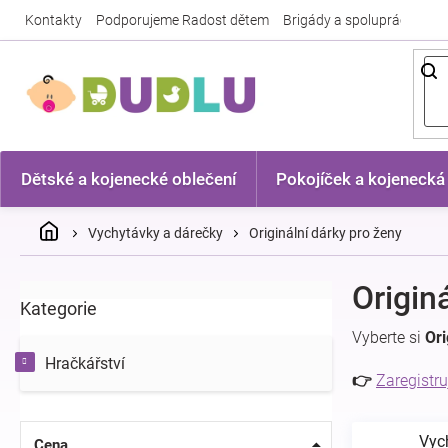
Přejít
Kontakty
Podporujeme Radost dětem
Brigády a spolupráce
Nej
na
obsah
Dětské a kojenecké oblečení
Pokojíček a kojenecká
Domů
Vychytávky a dárečky
Originální dárky pro ženy
P
Origin
Kategorie
Přeskočit
o
kategorie
s
Vyberte si
Ori
t
Hračkářství
r
👉
Zaregistru
a
n
Vyc
n
Cena