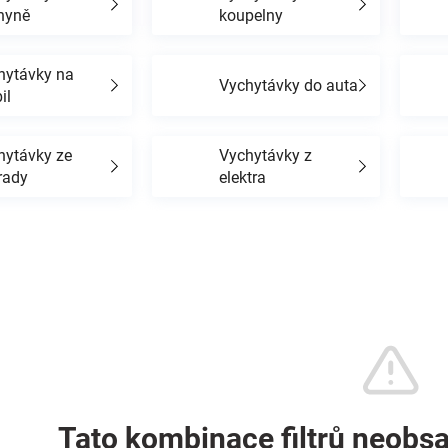
hyně
koupelny
hytávky na
Vychytávky do auta
il
hytávky ze
Vychytávky z
rady
elektra