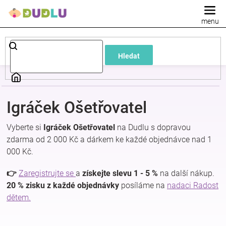
Přejít
na
obsah
Dětské
Hledat
a
kojenecké
Igráček Ošetřovatel
oblečení
Vyberte si
Igráček Ošetřovatel
na Dudlu s dopravou
zdarma od 2 000 Kč a dárkem ke každé objednávce nad 1
Pokojíček
000 Kč.
a
👉
Zaregistrujte se
a
získejte slevu 1 - 5 %
na další nákup.
20 % zisku z každé objednávky
posíláme na
nadaci Radost
dětem.
kojenecká
výbava