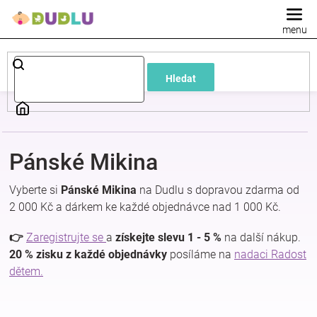
Přejít
na
obsah
Dětské
Hledat
a
kojenecké
Pánské Mikina
oblečení
Vyberte si
Pánské Mikina
na Dudlu s dopravou zdarma od
Pokojíček
2 000 Kč a dárkem ke každé objednávce nad 1 000 Kč.
👉
Zaregistrujte se
a
získejte slevu 1 - 5 %
na další nákup.
a
20 % zisku z každé objednávky
posíláme na
nadaci Radost
dětem.
kojenecká
výbava