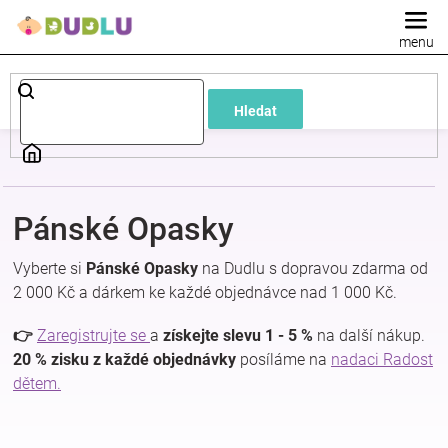
Přejít
na
obsah
Dětské
Hledat
a
kojenecké
Pánské Opasky
oblečení
Vyberte si
Pánské Opasky
na Dudlu s dopravou zdarma od
Pokojíček
2 000 Kč a dárkem ke každé objednávce nad 1 000 Kč.
👉
Zaregistrujte se
a
získejte slevu 1 - 5 %
na další nákup.
a
20 % zisku z každé objednávky
posíláme na
nadaci Radost
dětem.
kojenecká
výbava