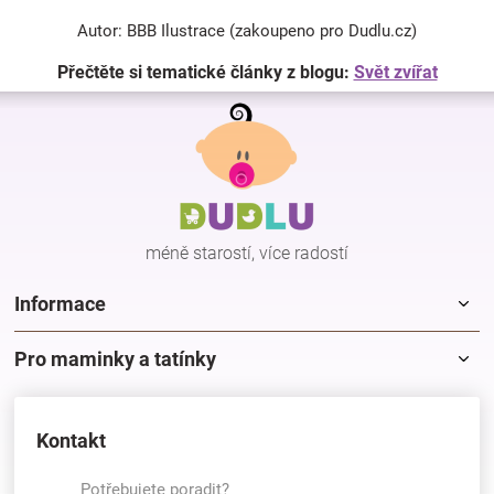
Autor: BBB Ilustrace (zakoupeno pro Dudlu.cz)
Přečtěte si tematické články z blogu:
Svět zvířat
Z
á
p
a
t
í
méně starostí, více radostí
Informace
Pro maminky a tatínky
Kontakt
Potřebujete poradit?