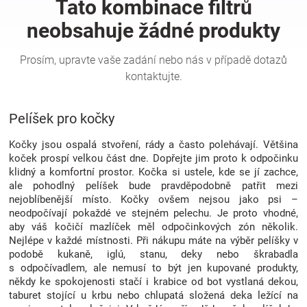
Hračky
a
zábava
Pelíšek pro kočky
pro
Kočky jsou ospalá stvoření, rády a často polehávají. Většina
koček prospí velkou část dne. Dopřejte jim proto k odpočinku
klidný a komfortní prostor. Kočka si ustele, kde se jí zachce,
děti
ale pohodlný pelíšek bude pravděpodobně patřit mezi
nejoblíbenější místo. Kočky ovšem nejsou jako psi –
neodpočívají pokaždé ve stejném pelechu. Je proto vhodné,
Těhotenské
aby váš kočičí mazlíček měl odpočinkových zón několik.
Nejlépe v každé místnosti. Při nákupu máte na výběr pelíšky v
oblečení
podobě kukaně, iglú, stanu, deky nebo škrabadla
s odpočívadlem, ale nemusí to být jen kupované produkty,
někdy ke spokojenosti stačí i krabice od bot vystlaná dekou,
Novinky
taburet stojící u krbu nebo chlupatá složená deka ležící na