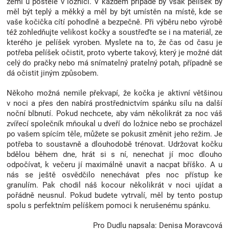
zemi u postele v ložnici. V každém případě by však pelíšek by
Značky
měl být teplý a měkký a měl by být umístěn na místě, kde se
vaše kočička cítí pohodlně a bezpečně. Při výběru nebo výrobě
též zohledňujte velikost kočky a soustřeďte se i na materiál, ze
Blog
kterého je pelíšek vyroben. Myslete na to, že čas od času je
potřeba pelíšek očistit, proto vyberte takový, který je možné dát
celý do pračky nebo má snímatelný pratelný potah, případně se
Hračkářství
dá očistit jiným způsobem.
Přihlášení
Někoho možná nemile překvapí, že kočka je aktivní většinou
v noci a přes den nabírá prostřednictvím spánku sílu na další
noční blbnutí. Pokud nechcete, aby vám několikrát za noc váš
zvířecí společník mňoukal u dveří do ložnice nebo se procházel
po vašem spícím těle, můžete se pokusit změnit jeho režim. Je
potřeba to soustavně a dlouhodobě trénovat. Udržovat kočku
bdělou během dne, hrát si s ní, nenechat jí moc dlouho
odpočívat, k večeru jí maximálně unavit a nacpat bříško. A u
nás se ještě osvědčilo nenechávat přes noc přístup ke
granulím. Pak chodil náš kocour několikrát v noci ujídat a
pořádně neusnul. Pokud budete vytrvalí, měl by tento postup
spolu s perfektním pelíškem pomoci k nerušenému spánku.
Pro Dudlu napsala: Denisa Moravcová