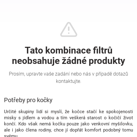
Hračky
a
zábava
pro
děti
Těhotenské
Potřeby pro kočky
oblečení
Určité skupiny lidí si myslí, že kočce stačí ke spokojenosti
misky s jídlem a vodou a tím veškerá starost o kočičí život
končí. Kdo však nemá kočku pouze jako venkovní myšilovku,
Novinky
ale i jako člena rodiny, chce jí dopřát komfort podobný tomu
svému.