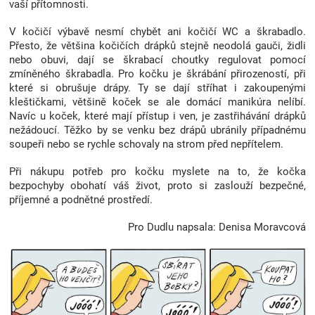
vaší přítomnosti.
V kočičí výbavě nesmí chybět ani kočičí WC a škrabadlo.
Přesto, že většina kočičích drápků stejně neodolá gauči, židli
nebo obuvi, dají se škrabací choutky regulovat pomocí
zmíněného škrabadla. Pro kočku je škrábání přirozeností, při
které si obrušuje drápy. Ty se dají stříhat i zakoupenými
kleštičkami, většině koček se ale domácí manikúra nelíbí.
Navíc u koček, které mají přístup i ven, je zastřihávání drápků
nežádoucí. Těžko by se venku bez drápů ubránily případnému
soupeři nebo se rychle schovaly na strom před nepřítelem.
Při nákupu potřeb pro kočku myslete na to, že kočka
bezpochyby obohatí váš život, proto si zaslouží bezpečné,
příjemné a podnětné prostředí.
Pro Dudlu napsala: Denisa Moravcová