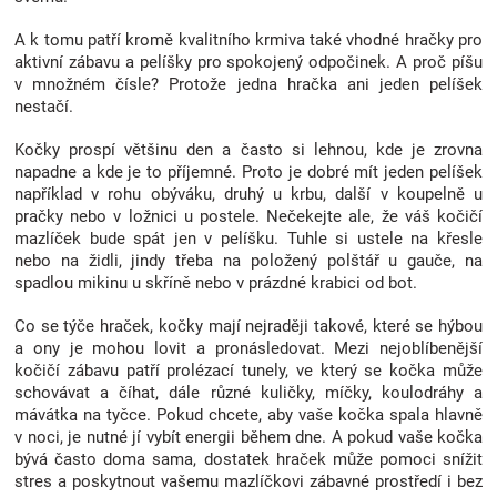
Značky
A k tomu patří kromě kvalitního krmiva také vhodné hračky pro
aktivní zábavu a pelíšky pro spokojený odpočinek. A proč píšu
Blog
v množném čísle? Protože jedna hračka ani jeden pelíšek
nestačí.
Hračkářství
Kočky prospí většinu den a často si lehnou, kde je zrovna
napadne a kde je to příjemné. Proto je dobré mít jeden pelíšek
například v rohu obýváku, druhý u krbu, další v koupelně u
Přihlášení
pračky nebo v ložnici u postele. Nečekejte ale, že váš kočičí
mazlíček bude spát jen v pelíšku. Tuhle si ustele na křesle
nebo na židli, jindy třeba na položený polštář u gauče, na
spadlou mikinu u skříně nebo v prázdné krabici od bot.
Co se týče hraček, kočky mají nejraději takové, které se hýbou
a ony je mohou lovit a pronásledovat. Mezi nejoblíbenější
kočičí zábavu patří prolézací tunely, ve který se kočka může
schovávat a číhat, dále různé kuličky, míčky, koulodráhy a
mávátka na tyčce. Pokud chcete, aby vaše kočka spala hlavně
v noci, je nutné jí vybít energii během dne. A pokud vaše kočka
bývá často doma sama, dostatek hraček může pomoci snížit
stres a poskytnout vašemu mazlíčkovi zábavné prostředí i bez