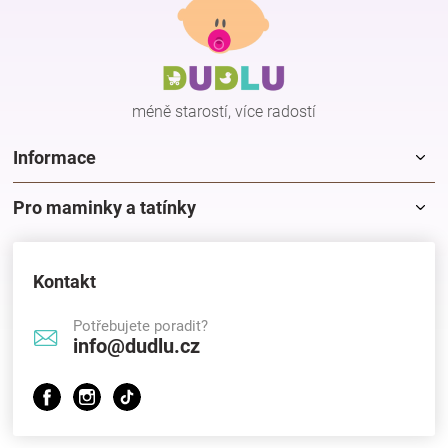
p
a
t
í
méně starostí, více radostí
Informace
Pro maminky a tatínky
Kontakt
Potřebujete poradit?
info@dudlu.cz