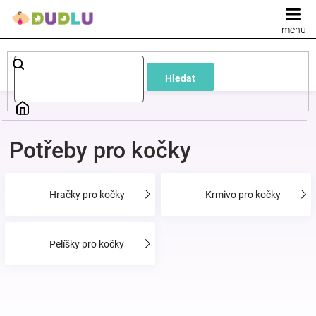
Přejít
na
obsah
Dětské
Hledat
a
kojenecké
Potřeby pro kočky
oblečení
Hračky pro kočky
Krmivo pro kočky
Pokojíček
a
Pelíšky pro kočky
kojenecká
výbava