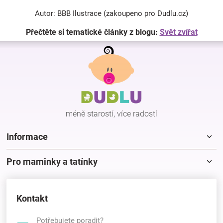
Autor: BBB Ilustrace (zakoupeno pro Dudlu.cz)
Přečtěte si tematické články z blogu:
Svět zvířat
Z
á
p
a
t
í
méně starostí, více radostí
Informace
Pro maminky a tatínky
Kontakt
Potřebujete poradit?