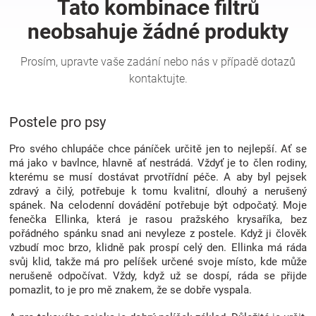
Hračky
a
zábava
Postele pro psy
pro
Pro svého chlupáče chce páníček určitě jen to nejlepší. Ať se
má jako v bavlnce, hlavně ať nestrádá. Vždyť je to člen rodiny,
kterému se musí dostávat prvotřídní péče. A aby byl pejsek
děti
zdravý a čilý, potřebuje k tomu kvalitní, dlouhý a nerušený
spánek. Na celodenní dovádění potřebuje být odpočatý. Moje
fenečka Ellinka, která je rasou pražského krysaříka, bez
Těhotenské
pořádného spánku snad ani nevyleze z postele. Když ji člověk
vzbudí moc brzo, klidně pak prospí celý den. Ellinka má ráda
oblečení
svůj klid, takže má pro pelíšek určené svoje místo, kde může
nerušeně odpočívat. Vždy, když už se dospí, ráda se přijde
pomazlit, to je pro mě znakem, že se dobře vyspala.
Novinky