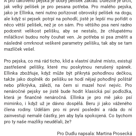
A pro takového pejska je dobrý pelíšek základ. Důležité je určit,
Značky
jak velký pelíšek je pro pesana potřeba. Pro malého pejska,
jako je Ellinka, není nutno pořizovat obrovský pelíšek na dogu,
ale když si pejsek potrpí na pohodlí, jistě je lepší mu pořídit o
Blog
něco větší pelíšek, než je on sám. Pro většího psa není radno
podcenit velikost pelíšku, aby se nestalo, že chlupatému
miláčkovi budou nohy čouhat ven. Je potřeba si psa změřit a
Hračkářství
následně omrknout veškeré parametry pelíšku, tak aby se tam
mazlíček vešel.
Přihlášení
Pro pejska, co má rád ticho, klid a vlastní útulné místo, existují
zastřešené pelíšky, které mu poskytnou nerušený spánek.
Ellinka zbožňuje, když může být přikrytá pohodlnou dečkou,
takže jako doplněk do pelíšku se hodí nějaý pohodlný polštář
nebo přikrývka, záleží, na čem si mazel hoví nejvíc. Pro
nenáročné pejsky se jistě bude hodit klasická psí podložka,
která je finančně nenáročná. Ellinka je pro mě jako psí
miminko, i když už je dávno dospělá. Beru ji jako váženého
člena rodiny. Udělám pro ni první poslední a ráda do ní
zainvestuji nemalé částky, jen aby byla spokojená. Co bychom
pro ty naše mazlíky neudělali, že?
Pro Dudlu napsala: Martina Prosecká