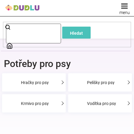
Přejít
na
obsah
Dětské
Hledat
a
kojenecké
Potřeby pro psy
oblečení
Hračky pro psy
Pelíšky pro psy
Pokojíček
a
Krmivo pro psy
Vodítka pro psy
kojenecká
výbava