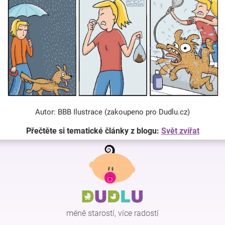
Autor: BBB Ilustrace (zakoupeno pro Dudlu.cz)
Přečtěte si tematické články z blogu:
Svět zvířat
Z
á
p
a
t
í
méně starostí, více radostí