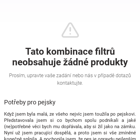
Hračky
a
zábava
pro
děti
Těhotenské
Potřeby pro pejsky
oblečení
Když jsem byla malá, ze všeho nejvíc jsem toužila po pejskovi.
Představovala jsem si co bychom spolu podnikali a jaké
(ne)potřebné věci bych mu dopřávala, aby si žil jako na zámku.
Novinky
Nyní už jsem pracující dospělá, a proto jsem si vše zmíněné
konečně splnila. A pochopila jsem, že pes je opravdu nejlepším