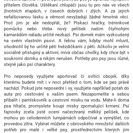
přítelem člověka. Uštěkaní chlupáči jsou tu pro nás ve všech
Značky
životních etapách, v časech dobrých i zlých. A za jejich
nefalšovanou lásku a věrnost nevyžadují žádné hmotné věci.
Blog
Proč jim je ale nedopřát, že? Pískací hračky, tréninkové
pomůcky nebo třeba nový pelíšek našim čtyřnohým
kamarádům náladu určitě nezkazí. Psí domek mám vyzkoušený
Hračkářství
na svém vlastním psovi. A řeknu vám, kdyby mohl mluvit,
ohodnotil by ho určitě pěti hvězdičkami z pěti. Ačkoliv je velmi
sociálně přístupný a aktivní, mívá občas chvilky, kdy chce být v
Přihlášení
soukromí domku a nikým nerušen. Potřeby pro psy jsou různé,
stejně jako psí charaktery.
Pro neposedy využijete aportovač či svítící obojek, díky
kterému budete mít i v noci přehled o tom, kde se pes právě
nachází. Pokud jste neposední i vy, využijete například potah do
auta pro cestování s vaším psem. Nezapomeňte s sebou
přibalit i pamlskovník a cestovní misku na vodu. Máte-li doma
psa hltače, promyslete koupi misky zpomalující krmení. Psí
fajnovky zcela jistě ocení načechraný měkký pelíšek, kde
mohou po celodenních lumpárnách odpočívat a vymýšlet, co
provedou zítra. Vybírat můžete z obrovského množství dalších
potřeb pro malé i velké psy, prostřednictvím kterých jim