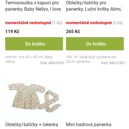
Termoosuška s kapucí pro
Oblečky/šatičky pro
d
Značky
panenky, Baby Nellys, I love
panenky, Luční kvítky Alimi,
u
Boy, 45x45cm, bílá/modrá
bílé
k
Blog
momentálně nedostupné
(1 ks)
momentálně nedostupné
(2 ks)
t
ů
119 Kč
265 Kč
Hračkářství
Do košíku
Do košíku
Přihlášení
rozměr: cca 45 x 45 cm, Baby
Věk: 3+, Sada byla vyrobena pro
Nellys
32cm panenku.
Kód:
48918701
Kód:
94512301
Oblečky/šatičky + čelenka
Mini hadrová panenka