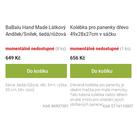
BaBalu Hand Made Látkový
Kolébka pro panenky dřevo
Andílek/Snílek, šedá/růžová
49x28x27cm v sáčku
momentálně nedostupné
(8 ks)
momentálně nedostupné
(1 ks)
649 Kč
656 Kč
Do košíku
Do košíku
barva: šedá/růžová, věk: 3m+, výška
Dřevěná kolébka pro panenky je
35 cm, Mix vzorů
ideální hračka pro malé maminky.
Tato krásná kolébka nabízí dětem
skvélé místo pro ukládání jejich
oblíbených panenek a zajišťuje
Kód:
86937301
Kód:
ET16110007
hodiny zábavy...