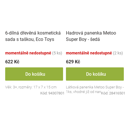
6-dílná dřevěná kosmetická
Hadrová panenka Metoo
sada s taškou, Eco Toys
Super Boy - šedá
momentálně nedostupné
(5 ks)
momentálně nedostupné
(2 ks)
622 Kč
629 Kč
Do košíku
Do košíku
Věk: 3+, rozměry: 17 x 7 x 15 cm
Látková panenka Metoo Super Boy -
1ks, vhodné již od narození
Kód:
94307801
Kód:
28416501