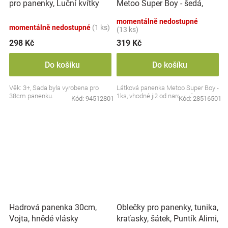
pro panenky, Luční kvítky
Metoo Super Boy - šedá,
Alimi, smetanové/zelené
22cm
momentálně nedostupné
momentálně nedostupné
(1 ks)
(13 ks)
298 Kč
319 Kč
Do košíku
Do košíku
Věk: 3+, Sada byla vyrobena pro
Látková panenka Metoo Super Boy -
38cm panenku.
1ks, vhodné již od narození
Kód:
94512801
Kód:
28516501
Oblečky pro panenky, tunika,
Hadrová panenka 30cm,
kraťasky, šátek, Puntík Alimi,
Vojta, hnědé vlásky