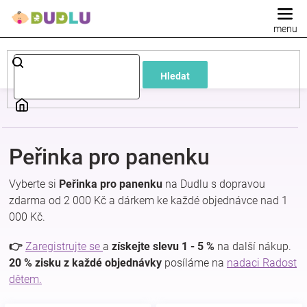
Přejít
na
obsah
Dětské
Hledat
a
kojenecké
Peřinka pro panenku
oblečení
Vyberte si
Peřinka pro panenku
na Dudlu s dopravou
Pokojíček
zdarma od 2 000 Kč a dárkem ke každé objednávce nad 1
000 Kč.
a
👉
Zaregistrujte se
a
získejte slevu 1 - 5 %
na další nákup.
20 % zisku z každé objednávky
posíláme na
nadaci Radost
kojenecká
dětem.
výbava