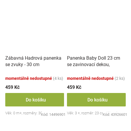
Panenka Baby Doll 23 cm
Zábavná Hadrová panenka
se zavinovací dekou,
se zvuky - 30 cm
šedá/růžová
momentálně nedostupné
(4 ks)
momentálně nedostupné
(2 ks)
459 Kč
459 Kč
Do košíku
Do košíku
Věk: 0 m+, rozměry: 30 cm
Věk: 3 +, rozměr: 23 cm, Woopie
Kód:
14496901
Kód:
43926601