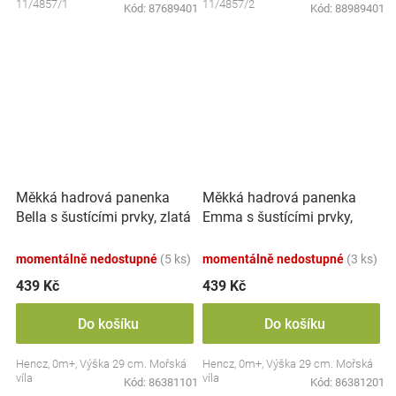
11/4857/1
11/4857/2
Kód:
87689401
Kód:
88989401
Měkká hadrová panenka
Měkká hadrová panenka
Emma s šustícími prvky,
Bella s šustícími prvky, zlatá
modrá
momentálně nedostupné
(5 ks)
momentálně nedostupné
(3 ks)
439 Kč
439 Kč
Do košíku
Do košíku
Hencz, 0m+, Výška 29 cm. Mořská
Hencz, 0m+, Výška 29 cm. Mořská
víla
víla
Kód:
86381101
Kód:
86381201