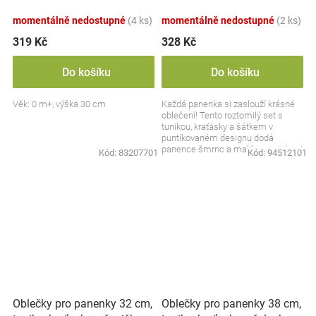
zelená/smetanová
momentálně nedostupné
(4 ks)
momentálně nedostupné
(2 ks)
319 Kč
328 Kč
Do košíku
Do košíku
Věk: 0 m+, výška 30 cm
Každá panenka si zaslouží krásné
oblečení! Tento roztomilý set s
tunikou, kraťásky a šátkem v
puntíkovaném designu dodá
panence šmrnc a malé maminky si
Kód:
83207701
Kód:
94512101
s ním užijí ještě více...
Oblečky pro panenky 32 cm,
Oblečky pro panenky 38 cm,