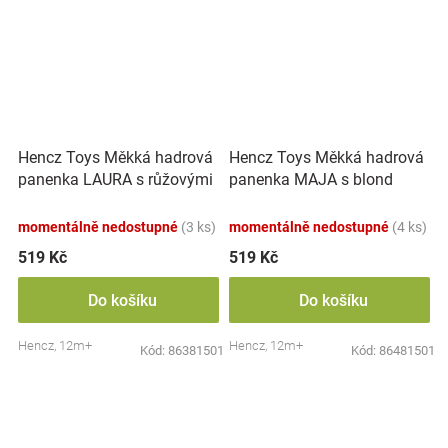
Hencz Toys Měkká hadrová
Hencz Toys Měkká hadrová
panenka LAURA s růžovými
panenka MAJA s blond
vlásky
vlásky
momentálně nedostupné
(3 ks)
momentálně nedostupné
(4 ks)
519 Kč
519 Kč
Do košíku
Do košíku
Hencz, 12m+
Hencz, 12m+
Kód:
86381501
Kód:
86481501