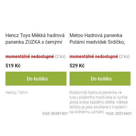
Hencz Toys Měkká hadrová
Metoo Hadrová panenka
panenka ZUZKA s černými
Polární medvídek Srdíčko,
vlásky
bílá
momentálně nedostupné
(2 ks)
momentálně nedostupné
(2 ks)
519 Kč
529 Kč
Do košíku
Do košíku
Hencz, 12m+
Roztomilá hadrová panenka ve
tvaru polárního medvídka si rychle
získá srdce každého dítěte. Měkké
tělíčko je jako stvořené k mazlení i
ke klidnému usínání. Jemný design
Kód:
86381401
Kód:
28516601
s...