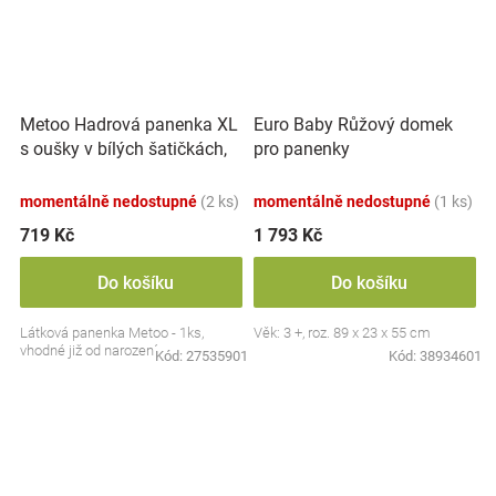
Metoo Hadrová panenka XL
Euro Baby Růžový domek
s oušky v bílých šatičkách,
pro panenky
70cm
momentálně nedostupné
(2 ks)
momentálně nedostupné
(1 ks)
719 Kč
1 793 Kč
Do košíku
Do košíku
Látková panenka Metoo - 1ks,
Věk: 3 +, roz. 89 x 23 x 55 cm
vhodné již od narození
Kód:
27535901
Kód:
38934601