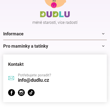
a
a
c
t
í
í
p
méně starostí, více radostí
r
v
k
Informace
y
v
Pro maminky a tatínky
ý
p
i
s
Kontakt
u
Potřebujete poradit?
info@dudlu.cz