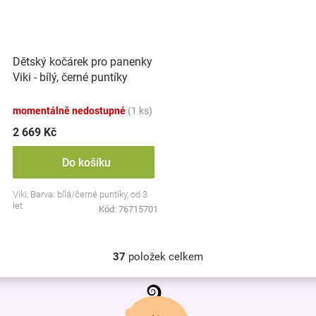
Dětský kočárek pro panenky
Viki - bílý, černé puntíky
momentálně nedostupné
(1 ks)
2 669 Kč
Do košíku
Viki, Barva: bílá/černé puntíky, od 3
let
Kód:
76715701
37
položek celkem
O
v
Z
l
á
á
p
d