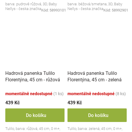
barva: pudrově růžová, 3D, Baby
barva: béžová/smetana, 3D, Baby
Nellys - česka značka
Nellys - česka značka
Kód:
58993101
Kód:
58992901
Hadrová panenka Tulilo
Hadrová panenka Tulilo
Florentýna, 45 cm - růžová
Florentýna, 45 cm - zelená
momentálně nedostupné
(1 ks)
momentálně nedostupné
(8 ks)
439 Kč
439 Kč
Do košíku
Do košíku
Tulilo, barva: růžová, 45 cm, 0 m+,
Tulilo, barva: zelená, 45 cm, 0 m+,