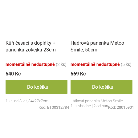
Kůň česací s doplňky +
Hadrová panenka Metoo
panenka žokejka 23cm
Smile, 50cm
plast v krabici 34x27x7cm
momentálně nedostupné
(2 ks)
momentálně nedostupné
(5 ks)
540 Kč
569 Kč
Do košíku
Do košíku
1 ks, od 3 let, 34x27x7cm
Látková panenka Metoo Smile -
1ks, vhodné již od narození
Kód:
ET00312784
Kód:
28015901