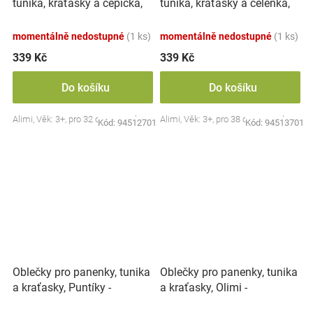
tunika, kraťasky a čepička,
tunika, kraťasky a čelenka,
zelená/šedá
zelená/šedá
momentálně nedostupné
(1 ks)
momentálně nedostupné
(1 ks)
339 Kč
339 Kč
Do košíku
Do košíku
Alimi, Věk: 3+, pro 32 cm panenku.
Alimi, Věk: 3+, pro 38 cm panenku.
Kód:
94512701
Kód:
94513701
Oblečky pro panenky, tunika
Oblečky pro panenky, tunika
a kraťasky, Puntíky -
a kraťasky, Olimi -
ecru/zelená
vícebarevná