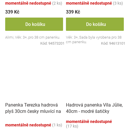
momentálně nedostupné
(2 ks)
momentálně nedostupné
(3 ks)
339 Kč
339 Kč
Do košíku
Do košíku
Alimi, Věk: 3+, pro 38 cm panenku.
Věk: 3+, Sada byla vyrobena pro 38
cm panenku.
Kód:
94573201
Kód:
94613101
Panenka Terezka hadrová
Hadrová panenka Víla Jůlie,
plyš 30cm česky mluvící na
40cm - modré šatičky
kartě
momentálně nedostupné
momentálně nedostupné
(1 ks)
(17 ks)