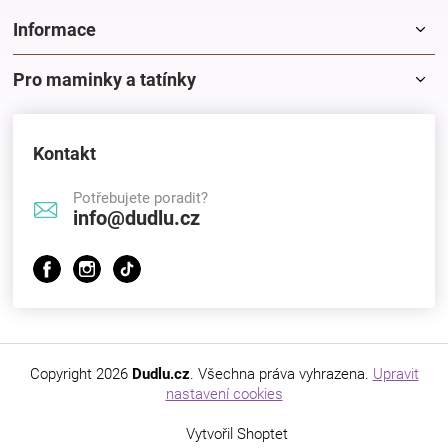
Značky
Informace
Blog
Pro maminky a tatínky
Hračkářství
Kontakt
Přihlášení
Potřebujete poradit?
info@dudlu.cz
Copyright 2026
Dudlu.cz
. Všechna práva vyhrazena.
Upravit
nastavení cookies
Vytvořil Shoptet