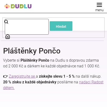
Přejít
na
obsah
Dětské
Hledat
a
kojenecké
Pláštěnky Pončo
oblečení
Vyberte si
Pláštěnky Pončo
na Dudlu s dopravou zdarma
od 2 000 Kč a dárkem ke každé objednávce nad 1 000 Kč.
Pokojíček
👉
Zaregistrujte se
a
získejte slevu 1 - 5 %
na další nákup.
a
20 % zisku z každé objednávky
posíláme na
nadaci Radost
dětem.
kojenecká
výbava