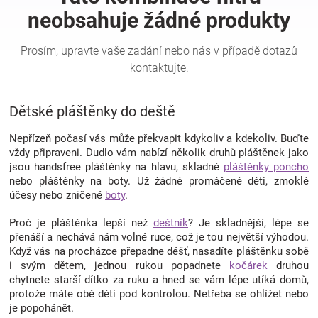
Hračky
a
Dětské pláštěnky do deště
zábava
Nepřízeň počasí vás může překvapit kdykoliv a kdekoliv. Buďte
pro
vždy připraveni. Dudlo vám nabízí několik druhů pláštěnek jako
jsou handsfree pláštěnky na hlavu, skladné
pláštěnky poncho
nebo pláštěnky na boty. Už žádné promáčené děti, zmoklé
děti
účesy nebo zničené
boty
.
Těhotenské
Proč je pláštěnka lepší než
deštník
? Je skladnější, lépe se
přenáší a nechává nám volné ruce, což je tou největší výhodou.
Když vás na procházce přepadne déšť, nasadíte pláštěnku sobě
oblečení
i svým dětem, jednou rukou popadnete
kočárek
druhou
chytnete starší dítko za ruku a hned se vám lépe utíká domů,
protože máte obě děti pod kontrolou. Netřeba se ohlížet nebo
Novinky
je popohánět.