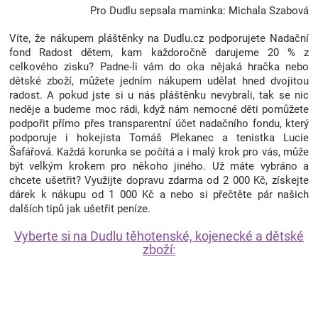
Pro Dudlu sepsala maminka: Michala Szabová
Víte, že nákupem pláštěnky na Dudlu.cz podporujete Nadační
fond Radost dětem, kam každoročně darujeme 20 % z
celkového zisku? Padne-li vám do oka nějaká hračka nebo
dětské zboží, můžete jedním nákupem udělat hned dvojitou
radost. A pokud jste si u nás pláštěnku nevybrali, tak se nic
neděje a budeme moc rádi, když nám nemocné děti pomůžete
podpořit přímo přes transparentní účet nadačního fondu, který
podporuje i hokejista Tomáš Plekanec a tenistka Lucie
Šafářová. Každá korunka se počítá a i malý krok pro vás, může
být velkým krokem pro někoho jiného. Už máte vybráno a
chcete ušetřit? Využijte dopravu zdarma od 2 000 Kč, získejte
dárek k nákupu od 1 000 Kč a nebo si přečtěte pár našich
dalších tipů jak ušetřit peníze.
Vyberte si na Dudlu těhotenské, kojenecké a dětské
zboží: