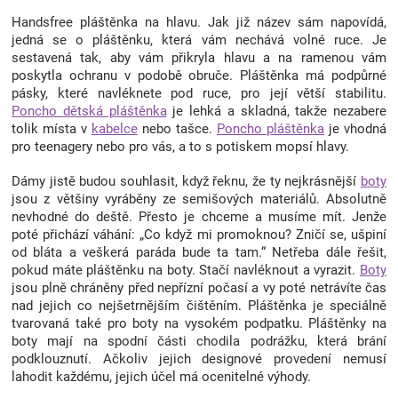
Značky
Handsfree pláštěnka na hlavu. Jak již název sám napovídá,
jedná se o pláštěnku, která vám nechává volné ruce. Je
sestavená tak, aby vám přikryla hlavu a na ramenou vám
Blog
poskytla ochranu v podobě obruče. Pláštěnka má podpůrné
pásky, které navléknete pod ruce, pro její větší stabilitu.
Poncho dětská pláštěnka
je lehká a skladná, takže nezabere
Hračkářství
tolik místa v
kabelce
nebo tašce.
Poncho pláštěnka
je vhodná
pro teenagery nebo pro vás, a to s potiskem mopsí hlavy.
Přihlášení
Dámy jistě budou souhlasit, když řeknu, že ty nejkrásnější
boty
jsou z většiny vyráběny ze semišových materiálů. Absolutně
nevhodné do deště. Přesto je chceme a musíme mít. Jenže
poté přichází váhání: „Co když mi promoknou? Zničí se, ušpiní
od bláta a veškerá paráda bude ta tam.“ Netřeba dále řešit,
pokud máte pláštěnku na boty. Stačí navléknout a vyrazit.
Boty
jsou plně chráněny před nepřízní počasí a vy poté netrávíte čas
nad jejich co nejšetrnějším čištěním. Pláštěnka je speciálně
tvarovaná také pro boty na vysokém podpatku. Pláštěnky na
boty mají na spodní části chodila podrážku, která brání
podklouznutí. Ačkoliv jejich designové provedení nemusí
lahodit každému, jejich účel má ocenitelné výhody.