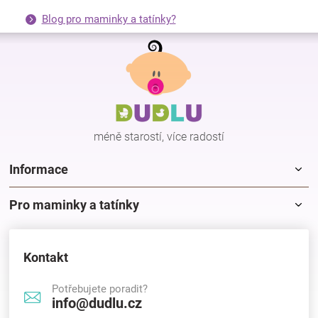
Blog pro maminky a tatínky?
Z
á
p
a
t
í
méně starostí, více radostí
Informace
Pro maminky a tatínky
Kontakt
Potřebujete poradit?
info@dudlu.cz