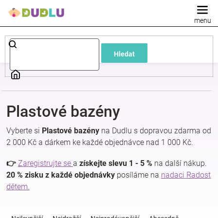
Přejít
na
obsah
Dětské
Hledat
a
kojenecké
Plastové bazény
oblečení
Vyberte si
Plastové bazény
na Dudlu s dopravou zdarma od
Pokojíček
2 000 Kč a dárkem ke každé objednávce nad 1 000 Kč.
👉
Zaregistrujte se
a
získejte slevu 1 - 5 %
na další nákup.
a
20 % zisku z každé objednávky
posíláme na
nadaci Radost
dětem.
kojenecká
Ř
a
výbava