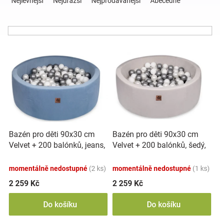
Nejlevnější
Nejdražší
Nejprodávanější
Abecedně
z
e
Hračky
n
í
a
V
p
ý
r
p
o
zábava
i
d
s
u
pro
p
k
r
t
děti
o
ů
Bazén pro děti 90x30 cm
Bazén pro děti 90x30 cm
d
Velvet + 200 balónků, jeans,
Velvet + 200 balónků, šedý,
u
Těhotenské
Baby Nellys
Baby Nellys
k
momentálně nedostupné
(2 ks)
momentálně nedostupné
(1 ks)
t
oblečení
ů
2 259 Kč
2 259 Kč
Do košíku
Do košíku
Novinky