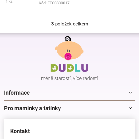
1 ks,
Kód:
ET00830017
3
položek celkem
O
v
Z
l
á
á
p
d
a
a
c
t
í
í
p
méně starostí, více radostí
r
v
k
Informace
y
v
Pro maminky a tatínky
ý
p
i
s
Kontakt
u