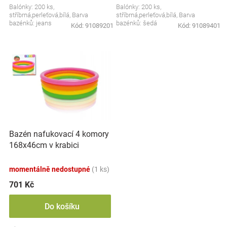
Balónky: 200 ks,
Balónky: 200 ks,
Značky
stříbrná,perleťová,bílá, Barva
stříbrná,perleťová,bílá, Barva
bazénků: jeans
bazénků: šedá
Kód:
91089201
Kód:
91089401
Blog
Hračkářství
Přihlášení
Bazén nafukovací 4 komory
168x46cm v krabici
momentálně nedostupné
(1 ks)
701 Kč
Do košíku