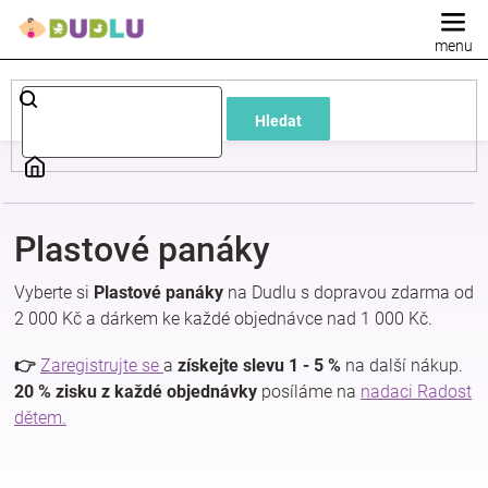
Přejít
na
obsah
Dětské
Hledat
a
kojenecké
Plastové panáky
oblečení
Vyberte si
Plastové panáky
na Dudlu s dopravou zdarma od
Pokojíček
2 000 Kč a dárkem ke každé objednávce nad 1 000 Kč.
👉
Zaregistrujte se
a
získejte slevu 1 - 5 %
na další nákup.
a
20 % zisku z každé objednávky
posíláme na
nadaci Radost
dětem.
kojenecká
výbava