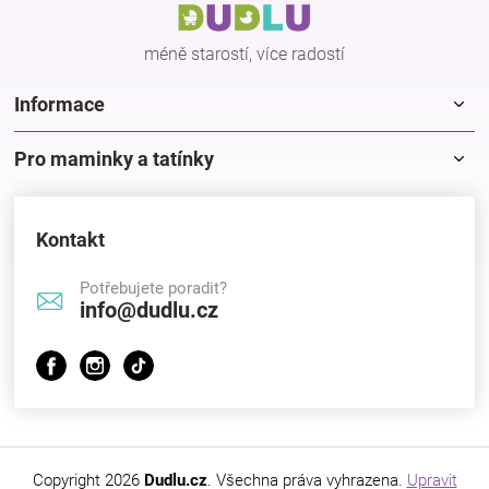
t
í
Značky
méně starostí, více radostí
Blog
Informace
Hračkářství
Pro maminky a tatínky
Přihlášení
Kontakt
Potřebujete poradit?
info@dudlu.cz
Copyright 2026
Dudlu.cz
. Všechna práva vyhrazena.
Upravit