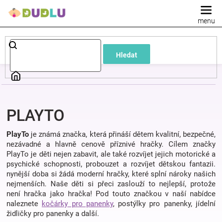
Přejít
na
obsah
Dětské
Hledat
a
kojenecké
PLAYTO
oblečení
PlayTo
je známá značka, která přináší dětem kvalitní, bezpečné,
Pokojíček
nezávadné a hlavně cenově příznivé hračky. Cílem značky
PlayTo je děti nejen zabavit, ale také rozvíjet jejich motorické a
psychické schopnosti, probouzet a rozvíjet dětskou fantazii.
a
nynější doba si žádá moderní hračky, které splní nároky našich
nejmenších. Naše děti si přeci zaslouží to nejlepší, protože
není hračka jako hračka! Pod touto značkou v naší nabídce
kojenecká
naleznete
kočárky pro panenky
, postýlky pro panenky, jídelní
židličky pro panenky a další.
výbava