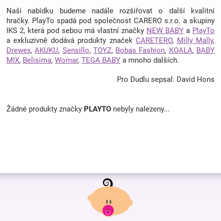
Naši nabídku budeme nadále rozšiřovat o další kvalitní
hračky. PlayTo spadá pod společnost CARERO s.r.o. a skupiny
Hračky
IKS 2, která pod sebou má vlastní značky
NEW BABY
a
PlayTo
a exkluzivně dodává produkty značek
CARETERO
,
Milly Mally
,
Drewex
a
,
AKUKU
,
Sensillo
,
TOYZ
,
Bobas Fashion
,
KOALA
,
BABY
MIX
,
Belisima
,
Womar
,
TEGA BABY
a mnoho dalších.
zábava
Pro Dudlu sepsal: David Hons
pro
Žádné produkty značky
PLAYTO
nebyly nalezeny...
děti
Těhotenské
Z
oblečení
á
p
Novinky
a