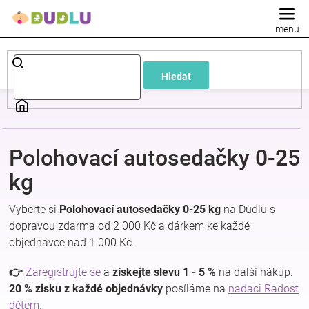
Přejít
na
obsah
Dětské
Hledat
a
kojenecké
Polohovací autosedačky 0-25
oblečení
kg
Pokojíček
Vyberte si
Polohovací autosedačky 0-25 kg
na Dudlu s
dopravou zdarma od 2 000 Kč a dárkem ke každé
a
objednávce nad 1 000 Kč.
kojenecká
👉
Zaregistrujte se
a
získejte slevu 1 - 5 %
na další nákup.
20 % zisku z každé objednávky
posíláme na
nadaci Radost
dětem.
výbava