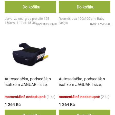
Značky
Do košíku
Do košíku
barva: zelená, grey, pro dítě 125-
Rozměr: cca 100x100 cm, Baby
Blog
150cm, 4-11let, 15-36kg
Nellys
Kód:
33596601
Kód:
17512501
Hračkářství
Přihlášení
Autosedačka, podsedák s
Autosedačka, podsedák s
isofixem JAGUAR I-size,
isofixem JAGUAR I-size,
modrá (125-150)
zelená (125-150)
momentálně nedostupné
(1 ks)
momentálně nedostupné
(2 ks)
1 264 Kč
1 264 Kč