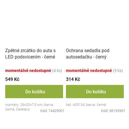
Zpětné zrcátko do auta s
Ochrana sedadla pod
LED podsvícením - černé
autosedačku - černý
momentálně nedostupné
(4 ks)
momentálně nedostupné
(5 ks)
549 Kč
314 Kč
Do košíku
Do košíku
rozměry: 29x20x7,5 cm, barva:
kat: 405154, barva: černá
černá, Caretero
Kód:
14429001
Kód:
38193901