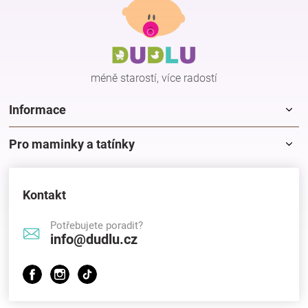
á
p
d
a
a
c
t
í
í
p
méně starostí, více radostí
r
v
k
Informace
y
v
Pro maminky a tatínky
ý
p
i
s
Kontakt
u
Potřebujete poradit?
info@dudlu.cz