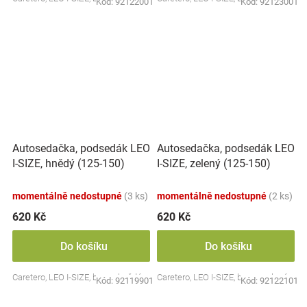
Kód:
92122001
Kód:
92123001
Autosedačka, podsedák LEO
Autosedačka, podsedák LEO
I-SIZE, hnědý (125-150)
I-SIZE, zelený (125-150)
momentálně nedostupné
(3 ks)
momentálně nedostupné
(2 ks)
620 Kč
620 Kč
Do košíku
Do košíku
Caretero, LEO I-SIZE, barva: hnědá
Caretero, LEO I-SIZE, barva: zelená
Kód:
92119901
Kód:
92122101