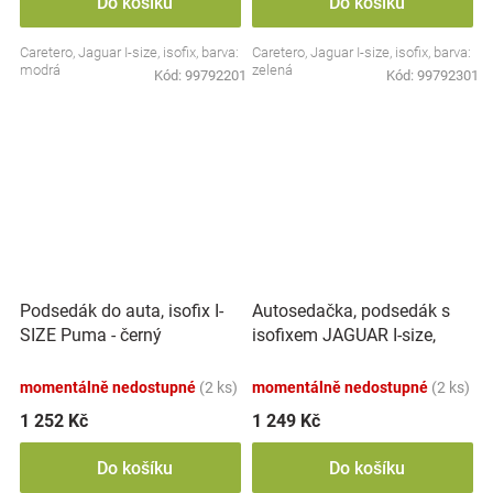
Do košíku
Do košíku
Caretero, Jaguar I-size, isofix, barva:
Caretero, Jaguar I-size, isofix, barva:
modrá
zelená
Kód:
99792201
Kód:
99792301
Autosedačka, podsedák s
Podsedák do auta, isofix I-
isofixem JAGUAR I-size,
SIZE Puma - černý
grafit, (125-150)
momentálně nedostupné
(2 ks)
momentálně nedostupné
(2 ks)
1 252 Kč
1 249 Kč
Do košíku
Do košíku