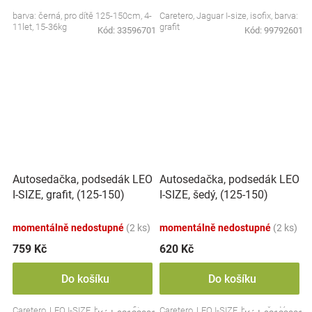
barva: černá, pro dítě 125-150cm, 4-
Caretero, Jaguar I-size, isofix, barva:
11let, 15-36kg
grafit
Kód:
33596701
Kód:
99792601
Autosedačka, podsedák LEO
Autosedačka, podsedák LEO
I-SIZE, grafit, (125-150)
I-SIZE, šedý, (125-150)
momentálně nedostupné
(2 ks)
momentálně nedostupné
(2 ks)
759 Kč
620 Kč
Do košíku
Do košíku
Caretero, LEO I-SIZE, barva: grafit
Caretero, LEO I-SIZE, barva: šedá