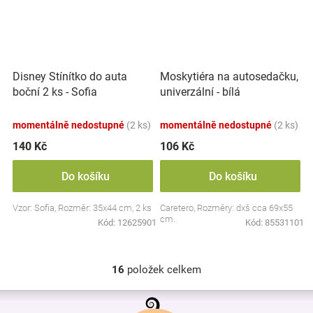
Disney Stínítko do auta
Moskytiéra na autosedačku,
boční 2 ks - Sofia
univerzální - bílá
momentálně nedostupné
(2 ks)
momentálně nedostupné
(2 ks)
140 Kč
106 Kč
Do košíku
Do košíku
Vzor: Sofia, Rozměr: 35x44 cm, 2 ks
Caretero, Rozměry: dxš cca 69x55
cm.
Kód:
12625901
Kód:
85531101
16
položek celkem
O
v
Z
l
á