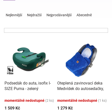
Ř
Hračky
a
Nejlevnější
Nejdražší
Nejprodávanější
Abecedně
z
e
a
n
í
zábava
V
p
ý
r
pro
p
o
i
d
s
u
děti
p
k
r
t
Těhotenské
o
ů
Oteplená zavinovací deka
Podsedák do auta, isofix I-
d
Medvídek do autosedačky,
SIZE Puma - zelený
u
oblečení
100x100 cm, modrá
k
momentálně nedostupné
(2 ks)
momentálně nedostupné
(1 ks)
t
Novinky
ů
1 509 Kč
1 279 Kč