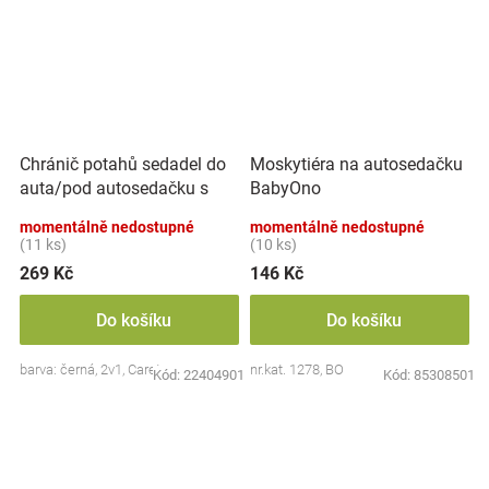
Chránič potahů sedadel do
Moskytiéra na autosedačku
auta/pod autosedačku s
BabyOno
kapsářem 2v1, černý
momentálně nedostupné
momentálně nedostupné
(11 ks)
(10 ks)
269 Kč
146 Kč
Do košíku
Do košíku
barva: černá, 2v1, Caretero
nr.kat. 1278, BO
Kód:
22404901
Kód:
85308501