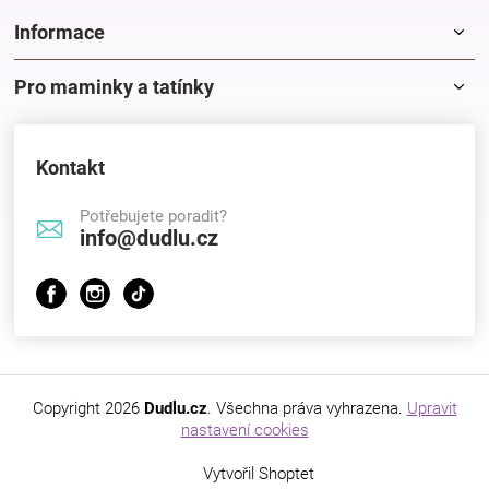
Značky
Informace
Blog
Pro maminky a tatínky
Hračkářství
Kontakt
Přihlášení
Potřebujete poradit?
info@dudlu.cz
Copyright 2026
Dudlu.cz
. Všechna práva vyhrazena.
Upravit
nastavení cookies
Vytvořil Shoptet