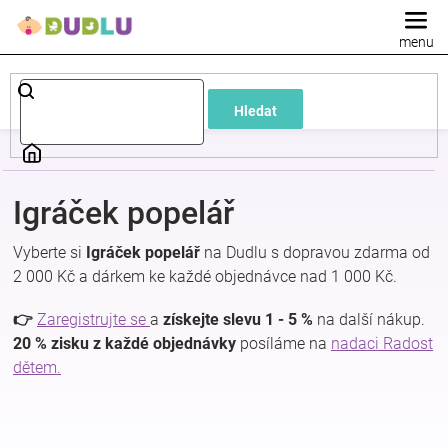
Přejít
na
obsah
Dětské
Hledat
a
kojenecké
Igráček popelář
oblečení
Vyberte si
Igráček popelář
na Dudlu s dopravou zdarma od
2 000 Kč a dárkem ke každé objednávce nad 1 000 Kč.
Pokojíček
👉
Zaregistrujte se
a
získejte slevu 1 - 5 %
na další nákup.
a
20 % zisku z každé objednávky
posíláme na
nadaci Radost
dětem.
kojenecká
výbava