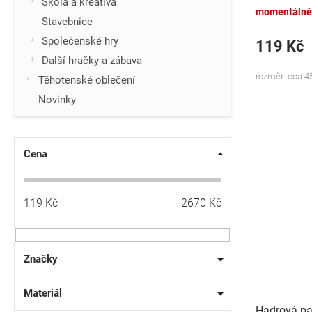
Boy, 45x45
Škola a kreativa
momentálně
Stavebnice
Společenské hry
119 Kč
Další hračky a zábava
rozměr: cca 4
Těhotenské oblečení
Novinky
Cena
119
Kč
2670
Kč
Značky
Materiál
Hadrová p