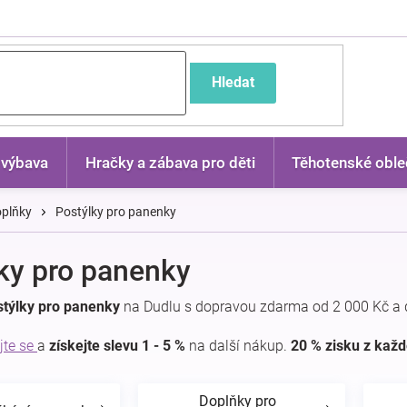
častější dotazy
Hledat
 výbava
Hračky a zábava pro děti
Těhotenské oble
oplňky
Postýlky pro panenky
ky pro panenky
stýlky pro panenky
na Dudlu s dopravou zdarma od 2 000 Kč a 
jte se
a
získejte slevu 1 - 5 %
na další nákup.
20 % zisku z kaž
Doplňky pro