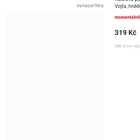
Vymazat filtry
Vojta, hněd
momentálně
319 Kč
Věk: 0 m+, vý