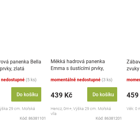
Měkká hadrová panenka
ová panenka Bella
Zábav
Emma s šustícími prvky,
prvky, zlatá
zvuky
modrá
 nedostupné
(5 ks)
momentálně nedostupné
(3 ks)
momen
439 Kč
459
Do košíku
Do košíku
ýška 29 cm. Mořská
Hencz, 0m+, Výška 29 cm. Mořská
Věk: 0 
víla
Kód:
86381101
Kód:
86381201