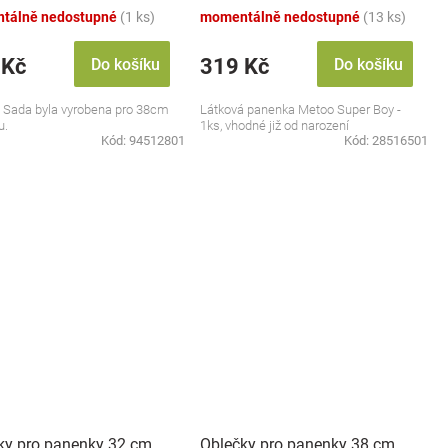
nové/zelené
tálně nedostupné
(1 ks)
momentálně nedostupné
(13 ks)
 Kč
319 Kč
Do košíku
Do košíku
, Sada byla vyrobena pro 38cm
Látková panenka Metoo Super Boy -
u.
1ks, vhodné již od narození
Kód:
94512801
Kód:
28516501
ky pro panenky 32 cm,
Oblečky pro panenky 38 cm,