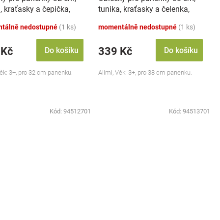
, kraťasky a čepička,
tunika, kraťasky a čelenka,
á/šedá
zelená/šedá
tálně nedostupné
(1 ks)
momentálně nedostupné
(1 ks)
 Kč
339 Kč
Do košíku
Do košíku
Věk: 3+, pro 32 cm panenku.
Alimi, Věk: 3+, pro 38 cm panenku.
Kód:
94512701
Kód:
94513701