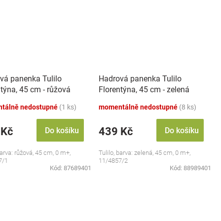
vá panenka Tulilo
Hadrová panenka Tulilo
týna, 45 cm - růžová
Florentýna, 45 cm - zelená
tálně nedostupné
(1 ks)
momentálně nedostupné
(8 ks)
 Kč
439 Kč
Do košíku
Do košíku
barva: růžová, 45 cm, 0 m+,
Tulilo, barva: zelená, 45 cm, 0 m+,
7/1
11/4857/2
Kód:
87689401
Kód:
88989401