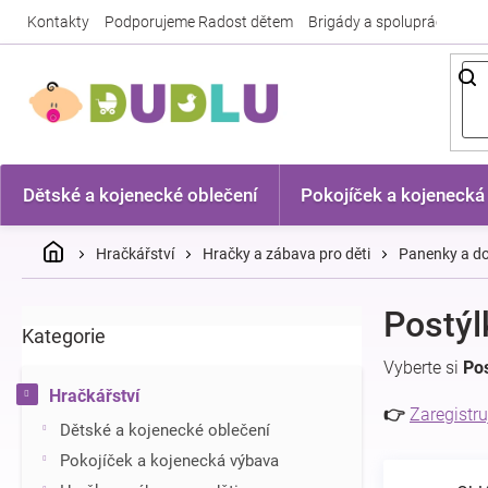
Přejít
Kontakty
Podporujeme Radost dětem
Brigády a spolupráce
Nej
na
obsah
Dětské a kojenecké oblečení
Pokojíček a kojenecká
Domů
Hračkářství
Hračky a zábava pro děti
Panenky a d
P
Postýl
Kategorie
Přeskočit
o
kategorie
s
Vyberte si
Po
t
Hračkářství
r
👉
Zaregistru
Dětské a kojenecké oblečení
a
n
Pokojíček a kojenecká výbava
n