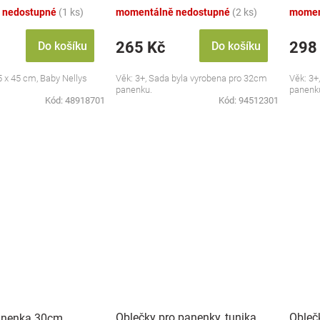
cm, bílá/modrá
smeta
 nedostupné
(1 ks)
momentálně nedostupné
(2 ks)
momen
265 Kč
298
Do košíku
Do košíku
5 x 45 cm, Baby Nellys
Věk: 3+, Sada byla vyrobena pro 32cm
Věk: 3+
panenku.
panenk
Kód:
48918701
Kód:
94512301
Oblečky pro panenky, tunika,
Obleč
anenka 30cm,