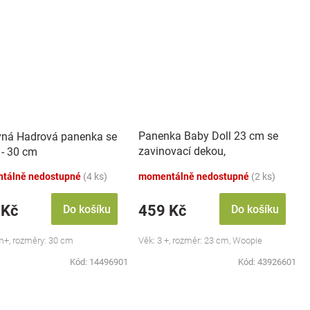
Panenka Baby Doll 23 cm se
ná Hadrová panenka se
zavinovací dekou,
 - 30 cm
šedá/růžová
tálně nedostupné
(4 ks)
momentálně nedostupné
(2 ks)
 Kč
459 Kč
Do košíku
Do košíku
m+, rozměry: 30 cm
Věk: 3 +, rozměr: 23 cm, Woopie
Kód:
14496901
Kód:
43926601