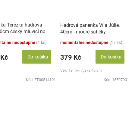
ka Terezka hadrová
Hadrová panenka Víla Jůlie,
30cm česky mluvící na
40cm - modré šatičky
tálně nedostupné
(1 ks)
momentálně nedostupné
(17 ks)
 Kč
379 Kč
Do košíku
Do košíku
Věk: 18 m+, výška 40 cm
Kód:
ET00514101
Kód:
15507901