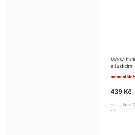
Měkká hadr
s šustícími 
momentálně
439 Kč
Hencz, 0m+, V
víla