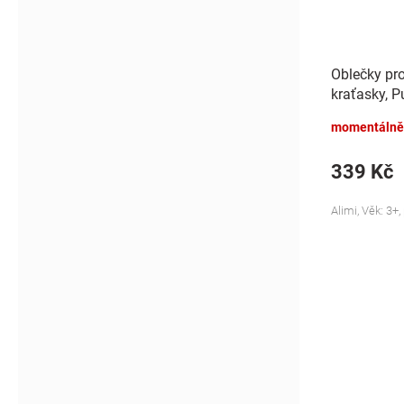
Oblečky pro
kraťasky, Pu
ecru/zelen
momentálně
339 Kč
Alimi, Věk: 3+