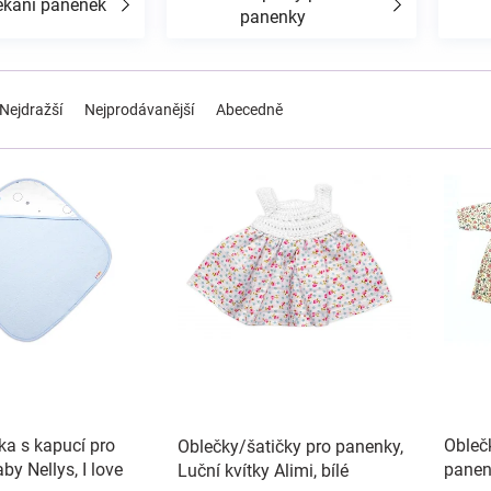
ékání panenek
panenky
Nejdražší
Nejprodávanější
Abecedně
a s kapucí pro
Obleč
Oblečky/šatičky pro panenky,
by Nellys, I love
panenk
Luční kvítky Alimi, bílé