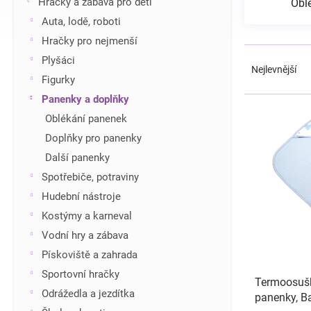
Hračky a zábava pro děti
Obl
í
Auta, lodě, roboti
p
Hračky pro nejmenší
a
Ř
n
Plyšáci
a
Nejlevnější
e
Figurky
z
l
e
Panenky a doplňky
V
n
ý
Oblékání panenek
í
p
Doplňky pro panenky
p
i
r
Další panenky
s
o
Spotřebiče, potraviny
p
d
r
Hudební nástroje
u
o
Kostýmy a karneval
k
d
t
Vodní hry a zábava
u
ů
Pískoviště a zahrada
k
t
Sportovní hračky
Termoosušk
ů
Odrážedla a jezdítka
panenky, Ba