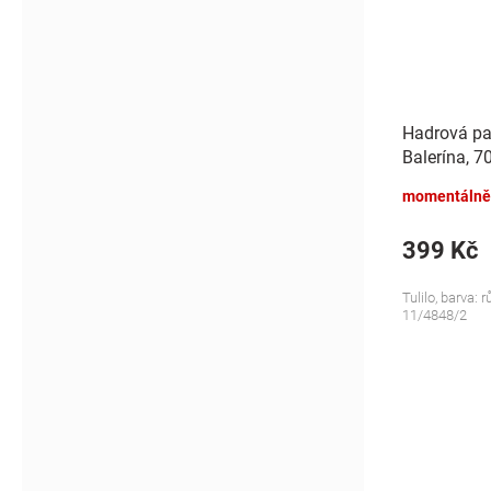
Hadrová pa
Balerína, 7
momentálně
399 Kč
Tulilo, barva: 
11/4848/2