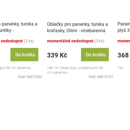
 panenky, tunika a
Panen
Oblečky pro panenky, tunika a
ntíky -
plyš 
kraťasky, Olimi - vícebarevná
á
kartě
 nedostupné
(2 ks)
momentálně nedostupné
(3 ks)
momen
339 Kč
368
Do košíku
Do košíku
, pro 38 cm panenku.
Věk: 3+, Sada byla vyrobena pro 38
1ks
cm panenku.
Kód:
94573201
Kód:
94613101