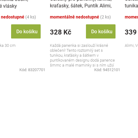
kraťasky, šátek, Puntík Alimi,
tunika
é vlásky
zelená/smetanová
zelen
 nedostupné
(4 ks)
momentálně nedostupné
(2 ks)
momen
328 Kč
339
Do košíku
Do košíku
ška 30 cm
Každá panenka si zaslouží krásné
Alimi, 
oblečení! Tento roztomilý set s
tunikou, kraťásky a šátkem v
puntíkovaném designu dodá panence
šmrnc a malé maminky si s ním užijí
Kód:
83207701
Kód:
94512101
ještě více...