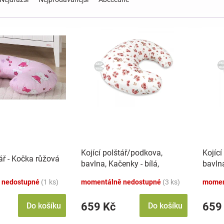
Kojící polštář/podkova,
Kojící
tář - Kočka růžová
bavlna, Kačenky - bílá,
bavlna
pudrově růžová
béžov
 nedostupné
(1 ks)
momentálně nedostupné
(3 ks)
momen
659 Kč
659
Do košíku
Do košíku