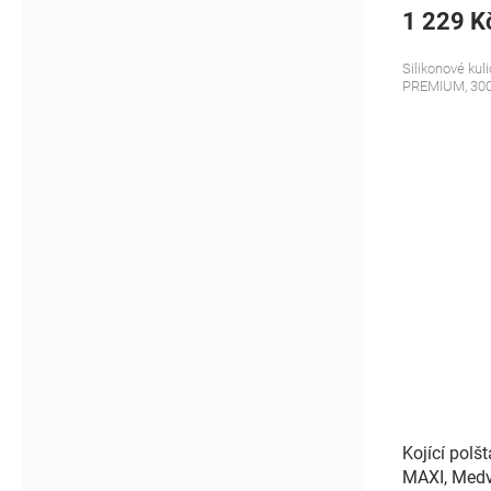
1 229 K
Silikonové kuli
PREMIUM, 30
Kojící polš
MAXI, Medv