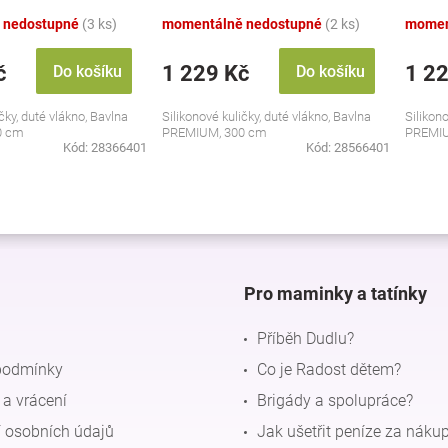
žlutý
 nedostupné
(3 ks)
momentálně nedostupné
(2 ks)
momen
č
1 229 Kč
1 2
Do košíku
Do košíku
čky, duté vlákno, Bavlna
Silikonové kuličky, duté vlákno, Bavlna
Silikono
0 cm
PREMIUM, 300 cm
PREMIU
Kód:
28366401
Kód:
28566401
O
v
l
á
d
Pro maminky a tatínky
a
c
Příběh Dudlu?
í
p
podmínky
Co je Radost dětem?
r
a vrácení
Brigády a spolupráce?
v
k
 osobních údajů
Jak ušetřit peníze za náku
y