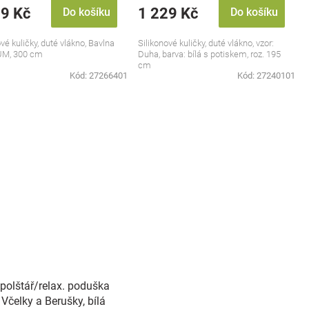
29 Kč
1 229 Kč
Do košíku
Do košíku
vé kuličky, duté vlákno, Bavlna
Silikonové kuličky, duté vlákno, vzor:
M, 300 cm
Duha, barva: bílá s potiskem, roz. 195
cm
Kód:
27266401
Kód:
27240101
 polštář/relax. poduška
Včelky a Berušky, bílá