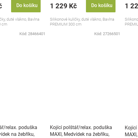
č
1 229 Kč
1 2
Do košíku
Do košíku
čky, duté vlákno, Bavlna
Silikonové kuličky, duté vlákno, Bavlna
Silikono
0 cm
PREMIUM 300 cm
PREMIU
Kód:
28466401
Kód:
27266501
tář/relax. poduška
Kojící polštář/relax. poduška
Kojící
ídek na žebříku,
MAXI, Medvídek na žebříku,
MAXI, 