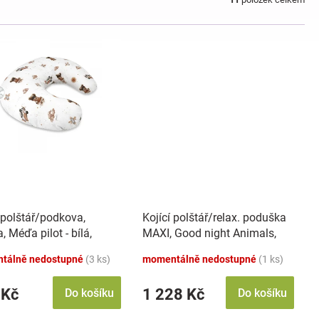
 polštář/podkova,
Kojící polštář/relax. poduška
, Méďa pilot - bílá,
MAXI, Good night Animals,
á
šedý BOY
tálně nedostupné
(3 ks)
momentálně nedostupné
(1 ks)
 Kč
1 228 Kč
Do košíku
Do košíku