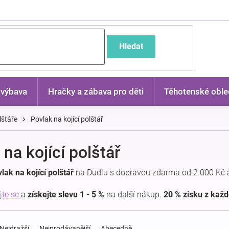
častější dotazy
Hledat
 výbava
Hračky a zábava pro děti
Těhotenské oble
lštáře
Povlak na kojící polštář
 na kojící polštář
lak na kojící polštář
na Dudlu s dopravou zdarma od 2 000 Kč 
jte se
a
získejte slevu 1 - 5 %
na další nákup.
20 % zisku z kaž
Nejdražší
Nejprodávanější
Abecedně