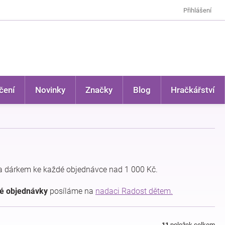
Přihlášení
čení
Novinky
Značky
Blog
Hračkářství
a dárkem ke každé objednávce nad 1 000 Kč.
dé objednávky
posíláme na
nadaci Radost dětem.
11
položek celkem