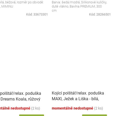
bílá, béžová, rozměr po obvodě:
Barva: šedá/modrá, Silikonové kuličky,
, MIMINU
duté vlákno, Bavlna PREMIUM, 300
cm
Kód:
33673301
Kód:
28266501
Kojící polštář/relax. poduška
 polštář/relax. poduška
MAXI, Ježek a Liška - bílá,
 Dreams Koala, růžový
Baby Nellys ČR
tálně nedostupné
(2 ks)
momentálně nedostupné
(2 ks)