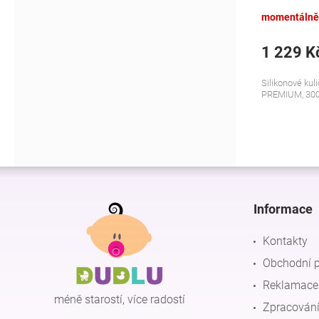
modrý
momentálně
1 229 K
Silikonové kuli
PREMIUM, 30
Z
á
p
Informace
a
t
Kontakty
í
Obchodní 
Reklamace 
méně starostí, více radostí
Zpracování