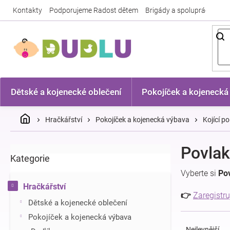
Přejít
Kontakty
Podporujeme Radost dětem
Brigády a spolupráce
Nej
na
obsah
Dětské a kojenecké oblečení
Pokojíček a kojenecká
Domů
Hračkářství
Pokojíček a kojenecká výbava
Kojící po
P
Povlak
Kategorie
Přeskočit
o
kategorie
s
Vyberte si
Pov
t
Hračkářství
r
👉
Zaregistru
Dětské a kojenecké oblečení
a
Ř
n
Pokojíček a kojenecká výbava
a
n
Nejlevnější