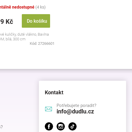
tálně nedostupné
(4 ks)
29 Kč
Do košíku
vé kuličky, duté vlákno, Bavlna
M, bílá, 300 cm
Kód:
27266601
Kontakt
Potřebujete poradit?
info@dudlu.cz
p?