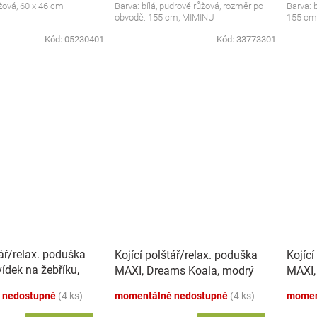
žová, 60 x 46 cm
Barva: bílá, pudrově růžová, rozměr po
Barva: 
obvodě: 155 cm, MIMINU
155 cm
Kód:
05230401
Kód:
33773301
tář/relax. poduška
Kojící polštář/relax. poduška
Kojící
ídek na žebříku,
MAXI, Dreams Koala, modrý
MAXI,
 nedostupné
(4 ks)
momentálně nedostupné
(4 ks)
momen